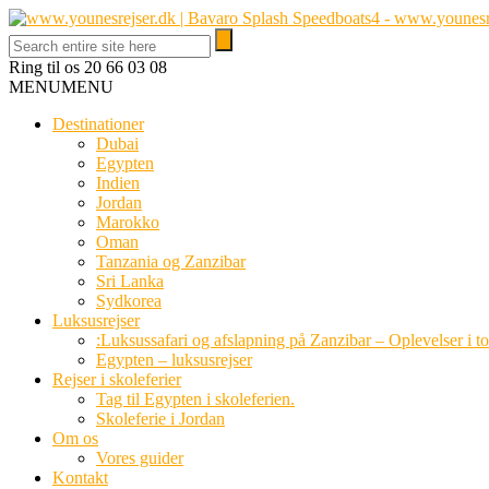
Ring til os
20 66 03 08
MENU
MENU
Destinationer
Dubai
Egypten
Indien
Jordan
Marokko
Oman
Tanzania og Zanzibar
Sri Lanka
Sydkorea
Luksusrejser
:Luksussafari og afslapning på Zanzibar – Oplevelser i t
Egypten – luksusrejser
Rejser i skoleferier
Tag til Egypten i skoleferien.
Skoleferie i Jordan
Om os
Vores guider
Kontakt