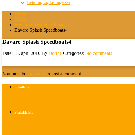
Betaling og betingelser
Home
Medie
Bavaro Splash Speedboats
Bavaro Splash Speedboats4
Bavaro Splash Speedboats4
Date: 18. april 2016
By
Dorthe
Categories:
No comments
You must be
logged in
to post a comment.
Flybilletter
Find info om køb af flybilletter her
Praktisk info
Betalings- og afbestillingsbetingelser
Praktisk rejseinfo