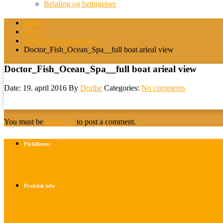
Betaling og betingelser
Home
Medie
Doctor Fish Ocean Spa
Doctor_Fish_Ocean_Spa__full boat arieal view
Doctor_Fish_Ocean_Spa__full boat arieal view
Date: 19. april 2016
By
Dorthe
Categories:
No comments
You must be
logged in
to post a comment.
Flybilletter
Find info om køb af flybilletter her
Praktisk info
Betalings- og afbestillingsbetingelser
Praktisk rejseinfo