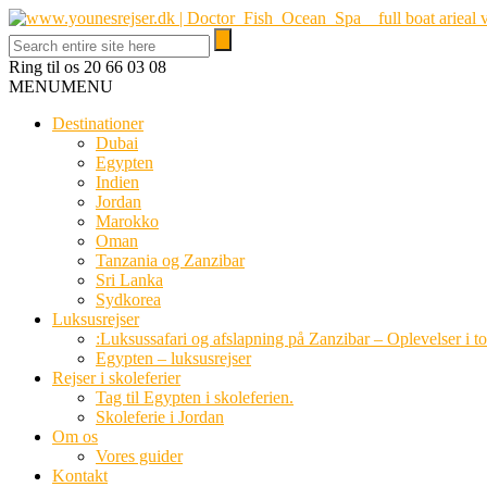
Ring til os
20 66 03 08
MENU
MENU
Destinationer
Dubai
Egypten
Indien
Jordan
Marokko
Oman
Tanzania og Zanzibar
Sri Lanka
Sydkorea
Luksusrejser
:Luksussafari og afslapning på Zanzibar – Oplevelser i t
Egypten – luksusrejser
Rejser i skoleferier
Tag til Egypten i skoleferien.
Skoleferie i Jordan
Om os
Vores guider
Kontakt