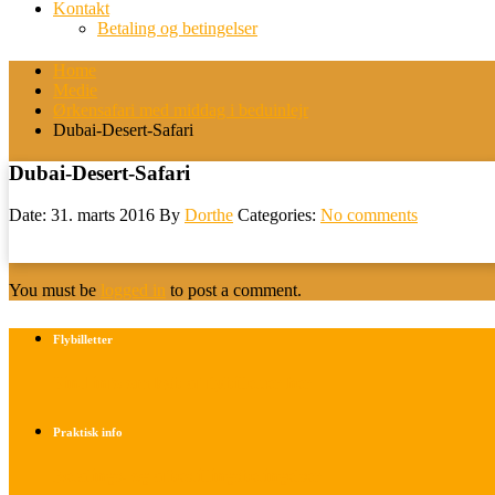
Kontakt
Betaling og betingelser
Home
Medie
Ørkensafari med middag i beduinlejr
Dubai-Desert-Safari
Dubai-Desert-Safari
Date: 31. marts 2016
By
Dorthe
Categories:
No comments
You must be
logged in
to post a comment.
Flybilletter
Find info om køb af flybilletter her
Praktisk info
Betalings- og afbestillingsbetingelser