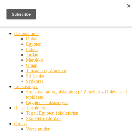
Ring til os
20 66 03 08
MENU
MENU
Destinationer
Dubai
Egypten
Indien
Jordan
Marokko
Oman
Tanzania og Zanzibar
Sri Lanka
Sydkorea
Luksusrejser
:Luksussafari og afslapning på Zanzibar – Oplevelser i
topklasse
Egypten – luksusrejser
Rejser i skoleferier
Tag til Egypten i skoleferien.
Skoleferie i Jordan
Om os
Vores guider