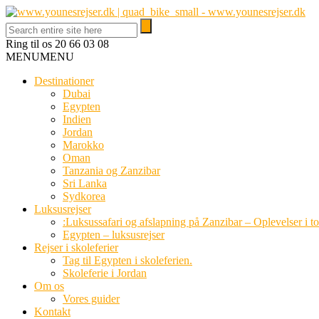
Ring til os
20 66 03 08
MENU
MENU
Destinationer
Dubai
Egypten
Indien
Jordan
Marokko
Oman
Tanzania og Zanzibar
Sri Lanka
Sydkorea
Luksusrejser
:Luksussafari og afslapning på Zanzibar – Oplevelser i t
Egypten – luksusrejser
Rejser i skoleferier
Tag til Egypten i skoleferien.
Skoleferie i Jordan
Om os
Vores guider
Kontakt