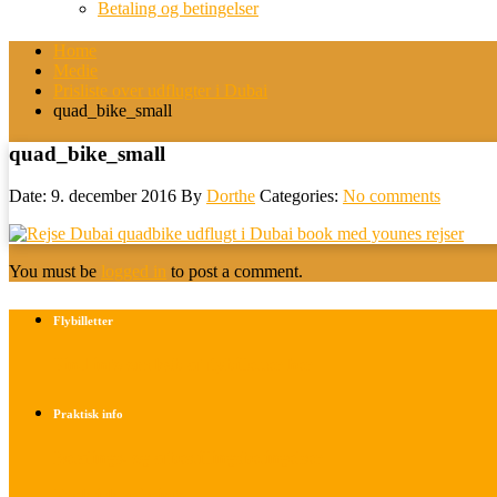
Betaling og betingelser
Home
Medie
Prisliste over udflugter i Dubai
quad_bike_small
quad_bike_small
Date: 9. december 2016
By
Dorthe
Categories:
No comments
You must be
logged in
to post a comment.
Flybilletter
Find info om køb af flybilletter her
Praktisk info
Betalings- og afbestillingsbetingelser
Praktisk rejseinfo