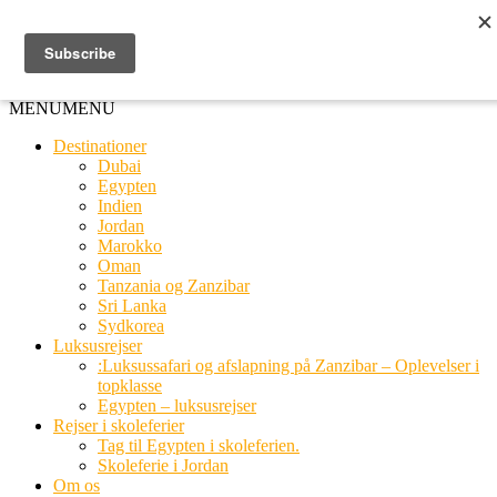
Ring til os
20 66 03 08
MENU
MENU
Destinationer
Dubai
Egypten
Indien
Jordan
Marokko
Oman
Tanzania og Zanzibar
Sri Lanka
Sydkorea
Luksusrejser
:Luksussafari og afslapning på Zanzibar – Oplevelser i
topklasse
Egypten – luksusrejser
Rejser i skoleferier
Tag til Egypten i skoleferien.
Skoleferie i Jordan
Om os