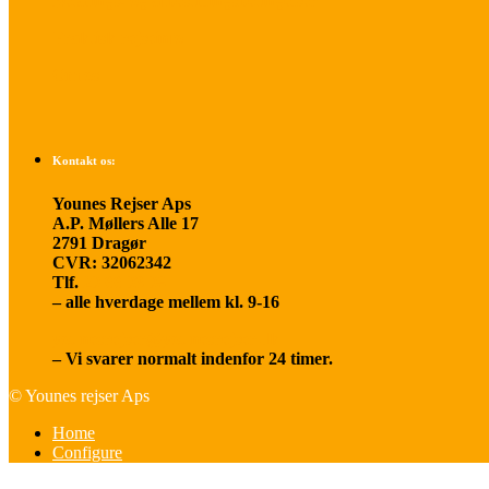
Betalings- og afbestillingsbetingelser
Praktisk rejseinfo
Om os
Kontakt os:
Younes Rejser Aps
A.P. Møllers Alle 17
2791 Dragør
CVR: 32062342
Tlf.
20 66 03 08
– alle hverdage mellem kl. 9-16
younesrejser@younesrejser.dk
– Vi svarer normalt indenfor 24 timer.
© Younes rejser Aps
Home
Configure