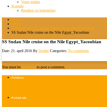
Vores guider
Kontakt
Betaling og betingelser
Home
Medie
Nilkrydstogt – SS Sudan Nile cruise on the Nile Egypt
SS Sudan Nile cruise on the Nile Egypt_Yacoubian
SS Sudan Nile cruise on the Nile Egypt_Yacoubian
Date: 21. april 2016
By
Dorthe
Categories:
No comments
You must be
logged in
to post a comment.
Flybilletter
Find info om køb af flybilletter her
Praktisk info