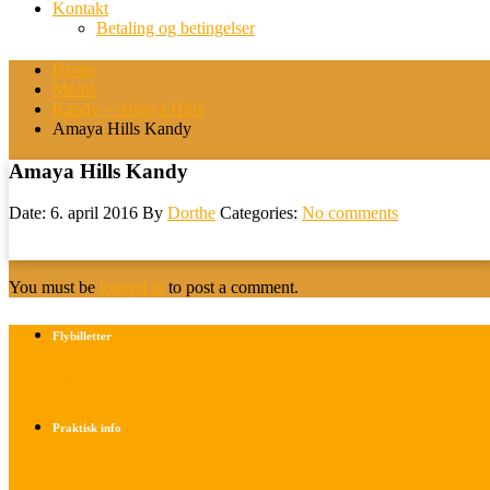
Kontakt
Betaling og betingelser
Home
Medie
Kandy – Amaya Hills
Amaya Hills Kandy
Amaya Hills Kandy
Date: 6. april 2016
By
Dorthe
Categories:
No comments
You must be
logged in
to post a comment.
Flybilletter
Find info om køb af flybilletter her
Praktisk info
Betalings- og afbestillingsbetingelser