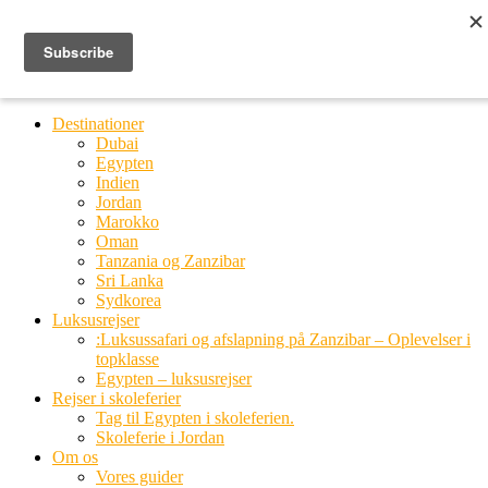
Ring til os
20 66 03 08
MENU
MENU
Destinationer
Dubai
Egypten
Indien
Jordan
Marokko
Oman
Tanzania og Zanzibar
Sri Lanka
Sydkorea
Luksusrejser
:Luksussafari og afslapning på Zanzibar – Oplevelser i
topklasse
Egypten – luksusrejser
Rejser i skoleferier
Tag til Egypten i skoleferien.
Skoleferie i Jordan
Om os
Vores guider