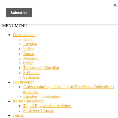
Ring til os
20 66 03 08
MENU
MENU
Destinationer
Dubai
Egypten
Indien
Jordan
Marokko
Oman
Tanzania og Zanzibar
Sri Lanka
Sydkorea
Luksusrejser
:Luksussafari og afslapning på Zanzibar – Oplevelser i
topklasse
Egypten – luksusrejser
Rejser i skoleferier
Tag til Egypten i skoleferien.
Skoleferie i Jordan
Om os