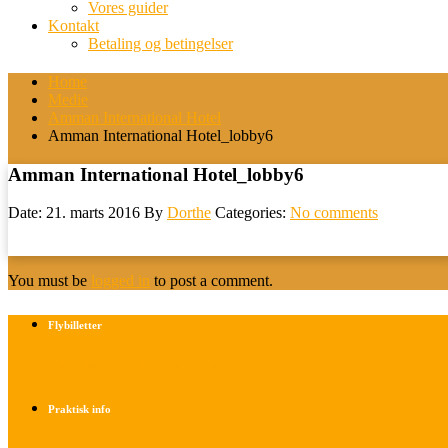
Vores guider
Kontakt
Betaling og betingelser
Home
Medie
Amman International Hotel
Amman International Hotel_lobby6
Amman International Hotel_lobby6
Date: 21. marts 2016
By
Dorthe
Categories:
No comments
You must be
logged in
to post a comment.
Flybilletter
Find info om køb af flybilletter her
Praktisk info