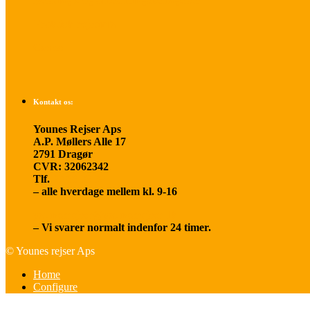
Betalings- og afbestillingsbetingelser
Praktisk rejseinfo
Om os
Kontakt os:
Younes Rejser Aps
A.P. Møllers Alle 17
2791 Dragør
CVR: 32062342
Tlf.
20 66 03 08
– alle hverdage mellem kl. 9-16
younesrejser@younesrejser.dk
– Vi svarer normalt indenfor 24 timer.
© Younes rejser Aps
Home
Configure