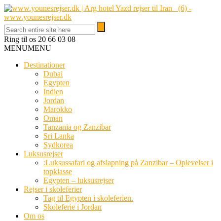
Ring til os
20 66 03 08
MENU
MENU
Destinationer
Dubai
Egypten
Indien
Jordan
Marokko
Oman
Tanzania og Zanzibar
Sri Lanka
Sydkorea
Luksusrejser
:Luksussafari og afslapning på Zanzibar – Oplevelser i
topklasse
Egypten – luksusrejser
Rejser i skoleferier
Tag til Egypten i skoleferien.
Skoleferie i Jordan
Om os