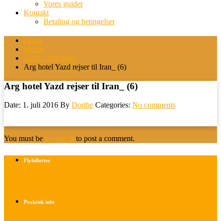
Vores guider
Kontakt
Betaling og betingelser
Home
Medie
Yazd – Arg hotel
Arg hotel Yazd rejser til Iran_ (6)
Arg hotel Yazd rejser til Iran_ (6)
Date: 1. juli 2016
By
Dorthe
Categories:
No comments
You must be
logged in
to post a comment.
Flybilletter
Find info om køb af flybilletter her
Praktisk info