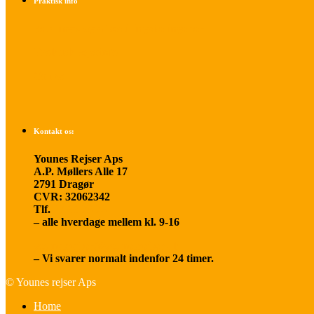
Praktisk info
Betalings- og afbestillingsbetingelser
Praktisk rejseinfo
Om os
Kontakt os:
Younes Rejser Aps
A.P. Møllers Alle 17
2791 Dragør
CVR: 32062342
Tlf.
20 66 03 08
– alle hverdage mellem kl. 9-16
younesrejser@younesrejser.dk
– Vi svarer normalt indenfor 24 timer.
© Younes rejser Aps
Home