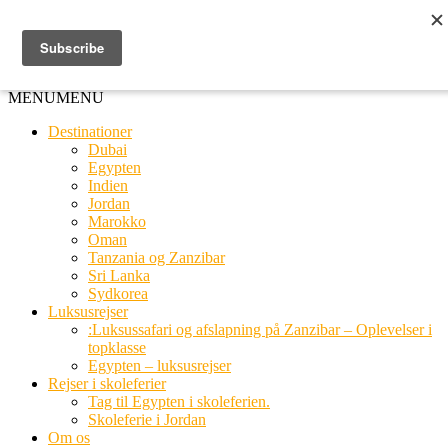
Ring til os
20 66 03 08
MENU
MENU
Destinationer
Dubai
Egypten
Indien
Jordan
Marokko
Oman
Tanzania og Zanzibar
Sri Lanka
Sydkorea
Luksusrejser
:Luksussafari og afslapning på Zanzibar – Oplevelser i
topklasse
Egypten – luksusrejser
Rejser i skoleferier
Tag til Egypten i skoleferien.
Skoleferie i Jordan
Om os