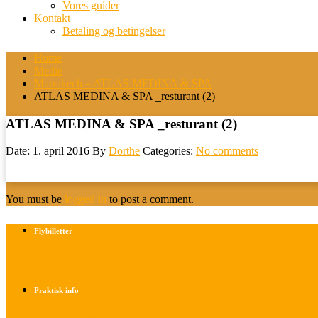
Vores guider
Kontakt
Betaling og betingelser
Home
Medie
Marrakech – ATLAS MEDINA & SPA
ATLAS MEDINA & SPA _resturant (2)
ATLAS MEDINA & SPA _resturant (2)
Date: 1. april 2016
By
Dorthe
Categories:
No comments
You must be
logged in
to post a comment.
Flybilletter
Find info om køb af flybilletter her
Praktisk info