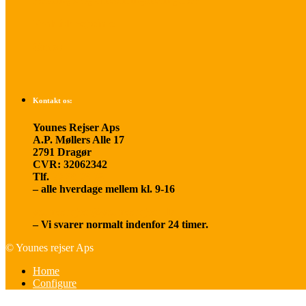
Betalings- og afbestillingsbetingelser
Praktisk rejseinfo
Om os
Kontakt os:
Younes Rejser Aps
A.P. Møllers Alle 17
2791 Dragør
CVR: 32062342
Tlf.
20 66 03 08
– alle hverdage mellem kl. 9-16
younesrejser@younesrejser.dk
– Vi svarer normalt indenfor 24 timer.
© Younes rejser Aps
Home
Configure