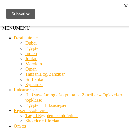
Ring til os
20 66 03 08
MENU
MENU
Destinationer
Dubai
Egypten
Indien
Jordan
Marokko
Oman
Tanzania og Zanzibar
Sri Lanka
Sydkorea
Luksusrejser
:Luksussafari og afslapning på Zanzibar – Oplevelser i
topklasse
Egypten – luksusrejser
Rejser i skoleferier
Tag til Egypten i skoleferien.
Skoleferie i Jordan
Om os