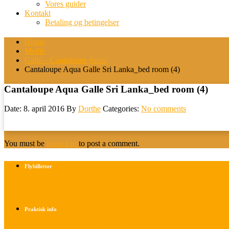
Vores guider
Kontakt
Betaling og betingelser
Home
Medie
Galle – Cantaloupe Aqua
Cantaloupe Aqua Galle Sri Lanka_bed room (4)
Cantaloupe Aqua Galle Sri Lanka_bed room (4)
Date: 8. april 2016
By
Dorthe
Categories:
No comments
You must be
logged in
to post a comment.
Flybilletter
Find info om køb af flybilletter her
Praktisk info