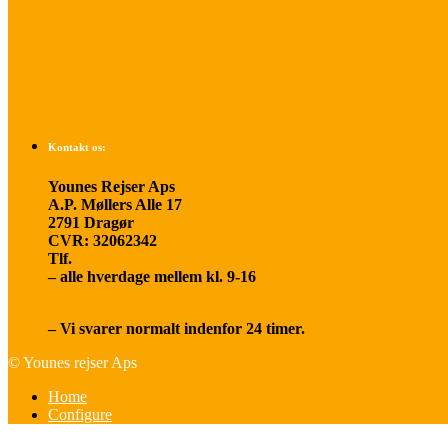
Betalings- og afbestillingsbetingelser
Praktisk rejseinfo
Om os
Kontakt os:
Younes Rejser Aps
A.P. Møllers Alle 17
2791 Dragør
CVR: 32062342
Tlf.
20 66 03 08
– alle hverdage mellem kl. 9-16
younesrejser@younesrejser.dk
– Vi svarer normalt indenfor 24 timer.
© Younes rejser Aps
Home
Configure