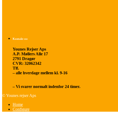
Betalings- og afbestillingsbetingelser
Praktisk rejseinfo
Om os
Kontakt os:
Younes Rejser Aps
A.P. Møllers Alle 17
2791 Dragør
CVR: 32062342
Tlf.
20 66 03 08
– alle hverdage mellem kl. 9-16
younesrejser@younesrejser.dk
– Vi svarer normalt indenfor 24 timer.
© Younes rejser Aps
Home
Configure