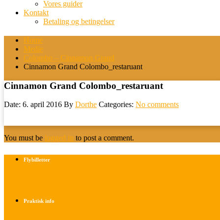
Vores guider
Kontakt
Betaling og betingelser
Home
Medie
Colombo – Cinnamon Grand
Cinnamon Grand Colombo_restaruant
Cinnamon Grand Colombo_restaruant
Date: 6. april 2016
By
Dorthe
Categories:
No comments
You must be
logged in
to post a comment.
Flybilletter
Find info om køb af flybilletter her
Praktisk info