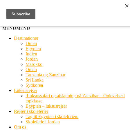
Ring til os
20 66 03 08
MENU
MENU
Destinationer
Dubai
Egypten
Indien
Jordan
Marokko
Oman
Tanzania og Zanzibar
Sri Lanka
Sydkorea
Luksusrejser
:Luksussafari og afslapning på Zanzibar – Oplevelser i
topklasse
Egypten – luksusrejser
Rejser i skoleferier
Tag til Egypten i skoleferien.
Skoleferie i Jordan
Om os