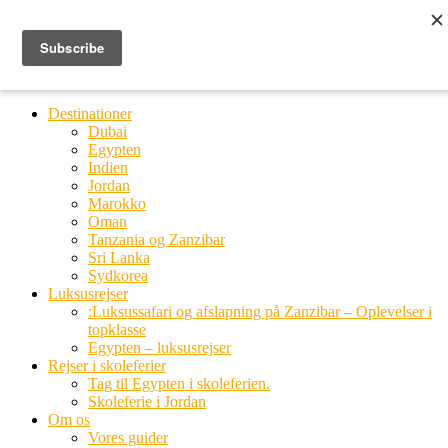
Ring til os
20 66 03 08
MENU
MENU
Destinationer
Dubai
Egypten
Indien
Jordan
Marokko
Oman
Tanzania og Zanzibar
Sri Lanka
Sydkorea
Luksusrejser
:Luksussafari og afslapning på Zanzibar – Oplevelser i
topklasse
Egypten – luksusrejser
Rejser i skoleferier
Tag til Egypten i skoleferien.
Skoleferie i Jordan
Om os
Vores guider