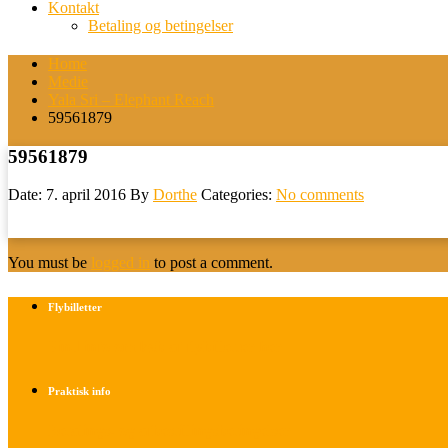
Kontakt
Betaling og betingelser
Home
Medie
Yala Sri – Elephant Reach
59561879
59561879
Date: 7. april 2016
By
Dorthe
Categories:
No comments
You must be
logged in
to post a comment.
Flybilletter
Find info om køb af flybilletter her
Praktisk info
Betalings- og afbestillingsbetingelser