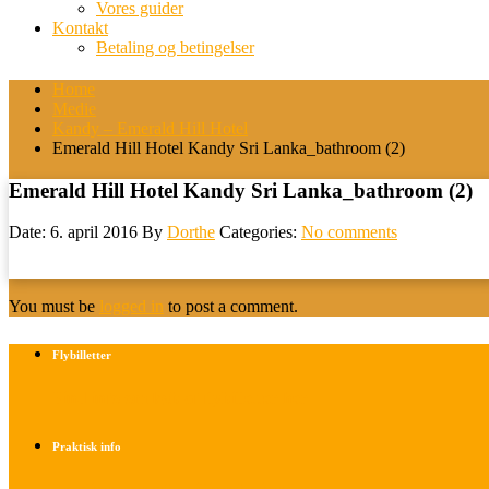
Vores guider
Kontakt
Betaling og betingelser
Home
Medie
Kandy – Emerald Hill Hotel
Emerald Hill Hotel Kandy Sri Lanka_bathroom (2)
Emerald Hill Hotel Kandy Sri Lanka_bathroom (2)
Date: 6. april 2016
By
Dorthe
Categories:
No comments
You must be
logged in
to post a comment.
Flybilletter
Find info om køb af flybilletter her
Praktisk info