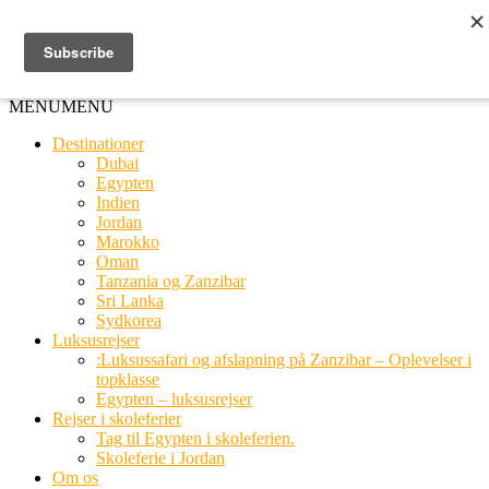
Ring til os
20 66 03 08
MENU
MENU
Destinationer
Dubai
Egypten
Indien
Jordan
Marokko
Oman
Tanzania og Zanzibar
Sri Lanka
Sydkorea
Luksusrejser
:Luksussafari og afslapning på Zanzibar – Oplevelser i
topklasse
Egypten – luksusrejser
Rejser i skoleferier
Tag til Egypten i skoleferien.
Skoleferie i Jordan
Om os