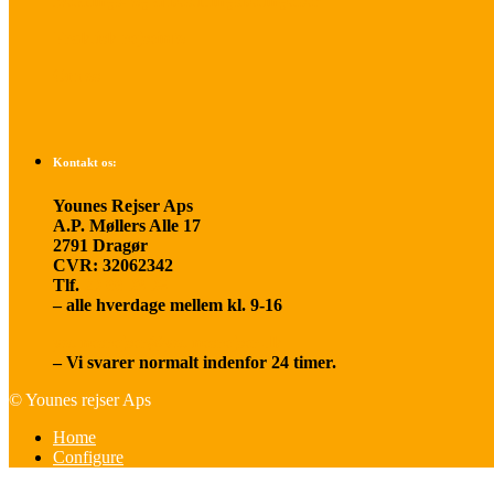
Betalings- og afbestillingsbetingelser
Praktisk rejseinfo
Om os
Kontakt os:
Younes Rejser Aps
A.P. Møllers Alle 17
2791 Dragør
CVR: 32062342
Tlf.
20 66 03 08
– alle hverdage mellem kl. 9-16
younesrejser@younesrejser.dk
– Vi svarer normalt indenfor 24 timer.
© Younes rejser Aps
Home
Configure