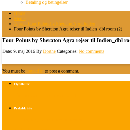
Betaling og betingelser
Home
Medie
Agra – Four Points by Sheraton Agra Indien
Four Points by Sheraton Agra rejser til Indien_dbl room (2)
Four Points by Sheraton Agra rejser til Indien_dbl r
Date: 9. maj 2016
By
Dorthe
Categories:
No comments
You must be
logged in
to post a comment.
Flybilletter
Find info om køb af flybilletter her
Praktisk info
Betalings- og afbestillingsbetingelser
Praktisk rejseinfo