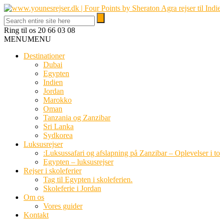
Ring til os
20 66 03 08
MENU
MENU
Destinationer
Dubai
Egypten
Indien
Jordan
Marokko
Oman
Tanzania og Zanzibar
Sri Lanka
Sydkorea
Luksusrejser
:Luksussafari og afslapning på Zanzibar – Oplevelser i t
Egypten – luksusrejser
Rejser i skoleferier
Tag til Egypten i skoleferien.
Skoleferie i Jordan
Om os
Vores guider
Kontakt