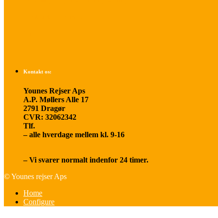
Betalings- og afbestillingsbetingelser
Praktisk rejseinfo
Om os
Kontakt os:
Younes Rejser Aps
A.P. Møllers Alle 17
2791 Dragør
CVR: 32062342
Tlf.
20 66 03 08
– alle hverdage mellem kl. 9-16
younesrejser@younesrejser.dk
– Vi svarer normalt indenfor 24 timer.
© Younes rejser Aps
Home
Configure