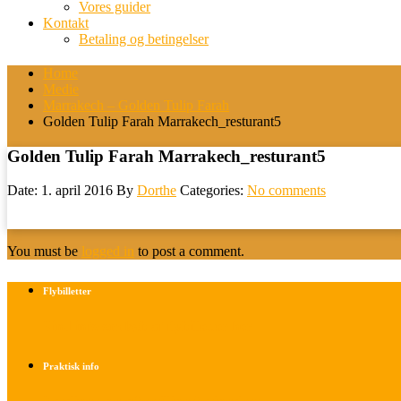
Vores guider
Kontakt
Betaling og betingelser
Home
Medie
Marrakech – Golden Tulip Farah
Golden Tulip Farah Marrakech_resturant5
Golden Tulip Farah Marrakech_resturant5
Date: 1. april 2016
By
Dorthe
Categories:
No comments
You must be
logged in
to post a comment.
Flybilletter
Find info om køb af flybilletter her
Praktisk info