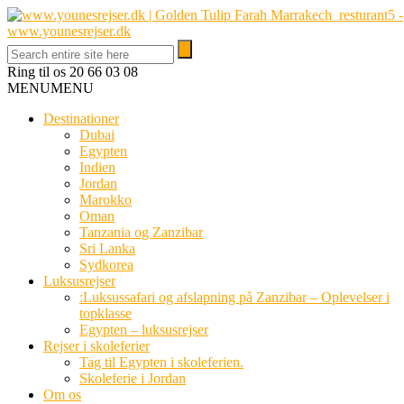
Ring til os
20 66 03 08
MENU
MENU
Destinationer
Dubai
Egypten
Indien
Jordan
Marokko
Oman
Tanzania og Zanzibar
Sri Lanka
Sydkorea
Luksusrejser
:Luksussafari og afslapning på Zanzibar – Oplevelser i
topklasse
Egypten – luksusrejser
Rejser i skoleferier
Tag til Egypten i skoleferien.
Skoleferie i Jordan
Om os