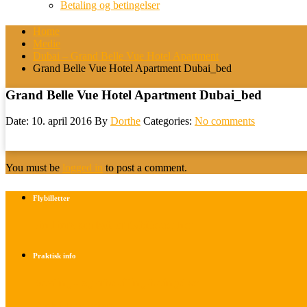
Betaling og betingelser
Home
Medie
Dubai – Grand Belle Vue Hotel Apartment
Grand Belle Vue Hotel Apartment Dubai_bed
Grand Belle Vue Hotel Apartment Dubai_bed
Date: 10. april 2016
By
Dorthe
Categories:
No comments
You must be
logged in
to post a comment.
Flybilletter
Find info om køb af flybilletter her
Praktisk info
Betalings- og afbestillingsbetingelser
Praktisk rejseinfo