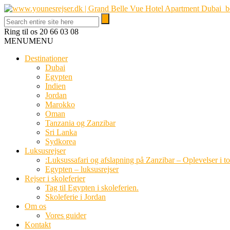
Ring til os
20 66 03 08
MENU
MENU
Destinationer
Dubai
Egypten
Indien
Jordan
Marokko
Oman
Tanzania og Zanzibar
Sri Lanka
Sydkorea
Luksusrejser
:Luksussafari og afslapning på Zanzibar – Oplevelser i t
Egypten – luksusrejser
Rejser i skoleferier
Tag til Egypten i skoleferien.
Skoleferie i Jordan
Om os
Vores guider
Kontakt