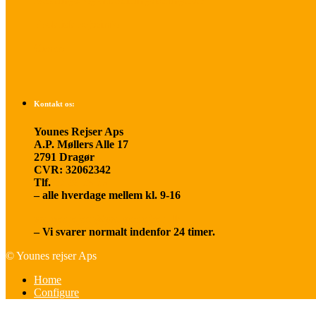
Betalings- og afbestillingsbetingelser
Praktisk rejseinfo
Om os
Kontakt os:
Younes Rejser Aps
A.P. Møllers Alle 17
2791 Dragør
CVR: 32062342
Tlf.
20 66 03 08
– alle hverdage mellem kl. 9-16
younesrejser@younesrejser.dk
– Vi svarer normalt indenfor 24 timer.
© Younes rejser Aps
Home
Configure