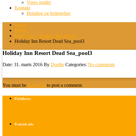
Vores guider
Kontakt
Betaling og betingelser
Home
Medie
Døde Hav – Holiday Inn Resort
Holiday Inn Resort Dead Sea_pool3
Holiday Inn Resort Dead Sea_pool3
Date: 31. marts 2016
By
Dorthe
Categories:
No comments
You must be
logged in
to post a comment.
Flybilletter
Find info om køb af flybilletter her
Praktisk info