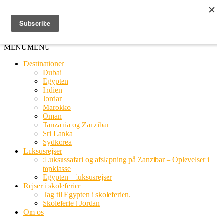
Ring til os
20 66 03 08
MENU
MENU
Destinationer
Dubai
Egypten
Indien
Jordan
Marokko
Oman
Tanzania og Zanzibar
Sri Lanka
Sydkorea
Luksusrejser
:Luksussafari og afslapning på Zanzibar – Oplevelser i
topklasse
Egypten – luksusrejser
Rejser i skoleferier
Tag til Egypten i skoleferien.
Skoleferie i Jordan
Om os