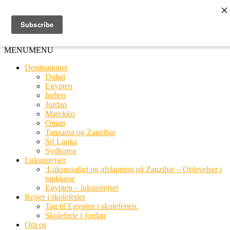
Ring til os
20 66 03 08
MENU
MENU
Destinationer
Dubai
Egypten
Indien
Jordan
Marokko
Oman
Tanzania og Zanzibar
Sri Lanka
Sydkorea
Luksusrejser
:Luksussafari og afslapning på Zanzibar – Oplevelser i
topklasse
Egypten – luksusrejser
Rejser i skoleferier
Tag til Egypten i skoleferien.
Skoleferie i Jordan
Om os