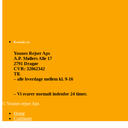
Betalings- og afbestillingsbetingelser
Praktisk rejseinfo
Om os
Kontakt os:
Younes Rejser Aps
A.P. Møllers Alle 17
2791 Dragør
CVR: 32062342
Tlf.
20 66 03 08
– alle hverdage mellem kl. 9-16
younesrejser@younesrejser.dk
– Vi svarer normalt indenfor 24 timer.
© Younes rejser Aps
Home
Configure