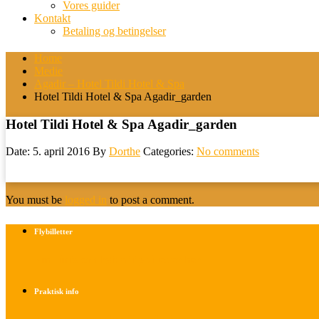
Vores guider
Kontakt
Betaling og betingelser
Home
Medie
Agadir – Hotel Tildi Hotel & Spa
Hotel Tildi Hotel & Spa Agadir_garden
Hotel Tildi Hotel & Spa Agadir_garden
Date: 5. april 2016
By
Dorthe
Categories:
No comments
You must be
logged in
to post a comment.
Flybilletter
Find info om køb af flybilletter her
Praktisk info