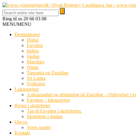
Ring til os
20 66 03 08
MENU
MENU
Destinationer
Dubai
Egypten
Indien
Jordan
Marokko
Oman
Tanzania og Zanzibar
Sri Lanka
Sydkorea
Luksusrejser
:Luksussafari og afslapning på Zanzibar – Oplevelser i t
Egypten – luksusrejser
Rejser i skoleferier
Tag til Egypten i skoleferien.
Skoleferie i Jordan
Om os
Vores guider
Kontakt