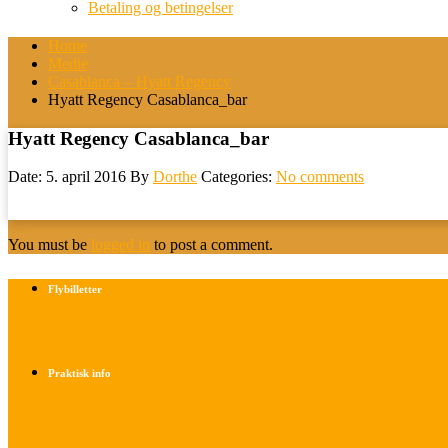
Betaling og betingelser
Home
Medie
Casablanca – Hyatt Regency
Hyatt Regency Casablanca_bar
Hyatt Regency Casablanca_bar
Date: 5. april 2016
By
Dorthe
Categories:
No comments
You must be
logged in
to post a comment.
Flybilletter
Find info om køb af flybilletter her
Praktisk info
Betalings- og afbestillingsbetingelser
Praktisk rejseinfo