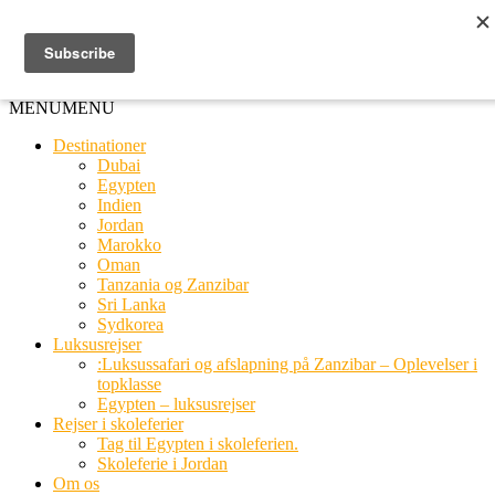
Ring til os
20 66 03 08
MENU
MENU
Destinationer
Dubai
Egypten
Indien
Jordan
Marokko
Oman
Tanzania og Zanzibar
Sri Lanka
Sydkorea
Luksusrejser
:Luksussafari og afslapning på Zanzibar – Oplevelser i
topklasse
Egypten – luksusrejser
Rejser i skoleferier
Tag til Egypten i skoleferien.
Skoleferie i Jordan
Om os