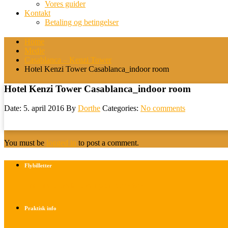
Vores guider
Kontakt
Betaling og betingelser
Home
Medie
Casablanca – Kenzi Tower
Hotel Kenzi Tower Casablanca_indoor room
Hotel Kenzi Tower Casablanca_indoor room
Date: 5. april 2016
By
Dorthe
Categories:
No comments
You must be
logged in
to post a comment.
Flybilletter
Find info om køb af flybilletter her
Praktisk info