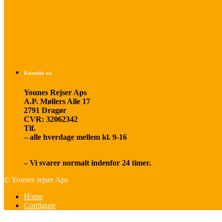
Betalings- og afbestillingsbetingelser
Praktisk rejseinfo
Om os
Kontakt os:
Younes Rejser Aps
A.P. Møllers Alle 17
2791 Dragør
CVR: 32062342
Tlf.
20 66 03 08
– alle hverdage mellem kl. 9-16
younesrejser@younesrejser.dk
– Vi svarer normalt indenfor 24 timer.
© Younes rejser Aps
Home
Configure