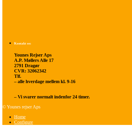
Betalings- og afbestillingsbetingelser
Praktisk rejseinfo
Om os
Kontakt os:
Younes Rejser Aps
A.P. Møllers Alle 17
2791 Dragør
CVR: 32062342
Tlf.
20 66 03 08
– alle hverdage mellem kl. 9-16
younesrejser@younesrejser.dk
– Vi svarer normalt indenfor 24 timer.
© Younes rejser Aps
Home
Configure