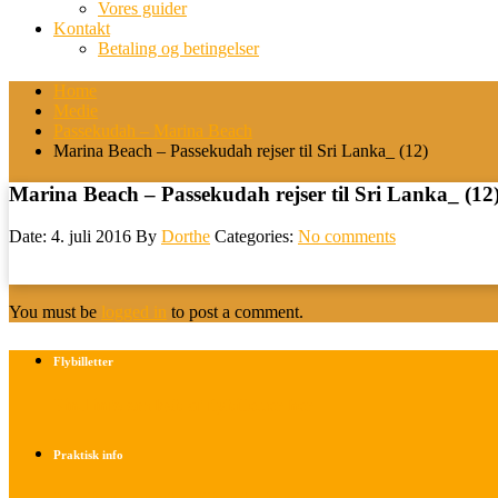
Vores guider
Kontakt
Betaling og betingelser
Home
Medie
Passekudah – Marina Beach
Marina Beach – Passekudah rejser til Sri Lanka_ (12)
Marina Beach – Passekudah rejser til Sri Lanka_ (12
Date: 4. juli 2016
By
Dorthe
Categories:
No comments
You must be
logged in
to post a comment.
Flybilletter
Find info om køb af flybilletter her
Praktisk info