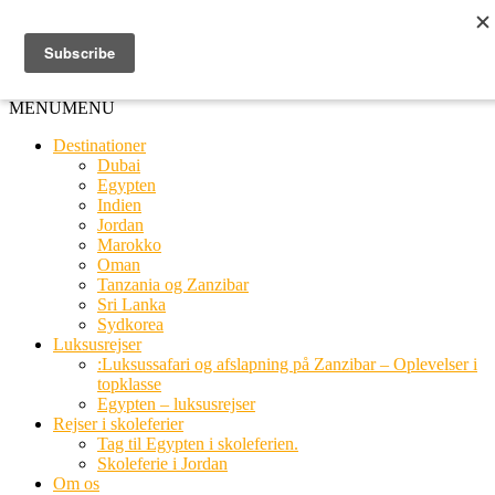
Ring til os
20 66 03 08
MENU
MENU
Destinationer
Dubai
Egypten
Indien
Jordan
Marokko
Oman
Tanzania og Zanzibar
Sri Lanka
Sydkorea
Luksusrejser
:Luksussafari og afslapning på Zanzibar – Oplevelser i
topklasse
Egypten – luksusrejser
Rejser i skoleferier
Tag til Egypten i skoleferien.
Skoleferie i Jordan
Om os