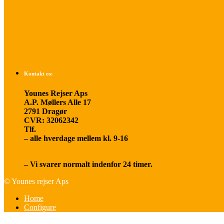
Betalings- og afbestillingsbetingelser
Praktisk rejseinfo
Om os
Kontakt os:
Younes Rejser Aps
A.P. Møllers Alle 17
2791 Dragør
CVR: 32062342
Tlf.
20 66 03 08
– alle hverdage mellem kl. 9-16
younesrejser@younesrejser.dk
– Vi svarer normalt indenfor 24 timer.
© Younes rejser Aps
Home
Configure