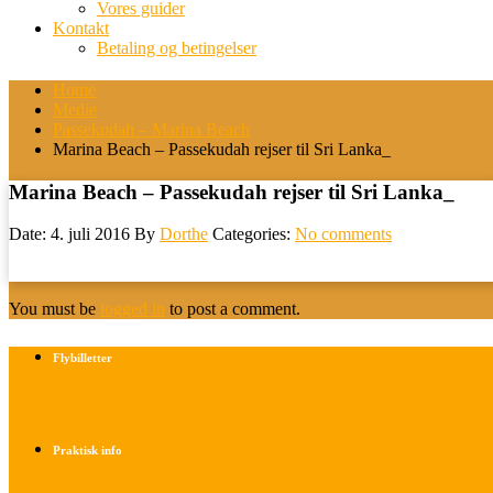
Vores guider
Kontakt
Betaling og betingelser
Home
Medie
Passekudah – Marina Beach
Marina Beach – Passekudah rejser til Sri Lanka_
Marina Beach – Passekudah rejser til Sri Lanka_
Date: 4. juli 2016
By
Dorthe
Categories:
No comments
You must be
logged in
to post a comment.
Flybilletter
Find info om køb af flybilletter her
Praktisk info