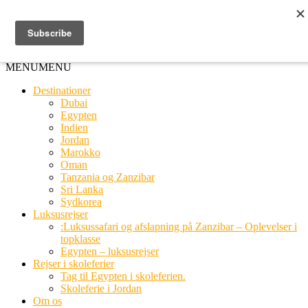
Ring til os
20 66 03 08
MENU
MENU
Destinationer
Dubai
Egypten
Indien
Jordan
Marokko
Oman
Tanzania og Zanzibar
Sri Lanka
Sydkorea
Luksusrejser
:Luksussafari og afslapning på Zanzibar – Oplevelser i
topklasse
Egypten – luksusrejser
Rejser i skoleferier
Tag til Egypten i skoleferien.
Skoleferie i Jordan
Om os