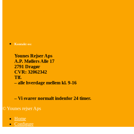
Betalings- og afbestillingsbetingelser
Praktisk rejseinfo
Om os
Kontakt os:
Younes Rejser Aps
A.P. Møllers Alle 17
2791 Dragør
CVR: 32062342
Tlf.
20 66 03 08
– alle hverdage mellem kl. 9-16
younesrejser@younesrejser.dk
– Vi svarer normalt indenfor 24 timer.
© Younes rejser Aps
Home
Configure