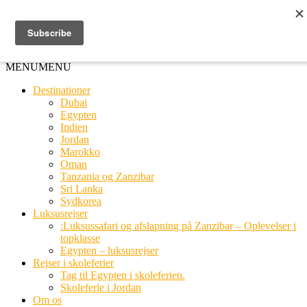
Ring til os
20 66 03 08
MENU
MENU
Destinationer
Dubai
Egypten
Indien
Jordan
Marokko
Oman
Tanzania og Zanzibar
Sri Lanka
Sydkorea
Luksusrejser
:Luksussafari og afslapning på Zanzibar – Oplevelser i
topklasse
Egypten – luksusrejser
Rejser i skoleferier
Tag til Egypten i skoleferien.
Skoleferie i Jordan
Om os