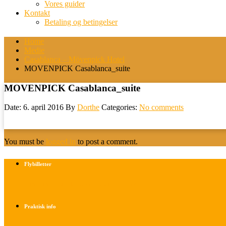
Vores guider
Kontakt
Betaling og betingelser
Home
Medie
Casablanca – Mövenpick Hotel
MOVENPICK Casablanca_suite
MOVENPICK Casablanca_suite
Date: 6. april 2016
By
Dorthe
Categories:
No comments
You must be
logged in
to post a comment.
Flybilletter
Find info om køb af flybilletter her
Praktisk info