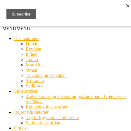
Ring til os
20 66 03 08
MENU
MENU
Destinationer
Dubai
Egypten
Indien
Jordan
Marokko
Oman
Tanzania og Zanzibar
Sri Lanka
Sydkorea
Luksusrejser
:Luksussafari og afslapning på Zanzibar – Oplevelser i
topklasse
Egypten – luksusrejser
Rejser i skoleferier
Tag til Egypten i skoleferien.
Skoleferie i Jordan
Om os