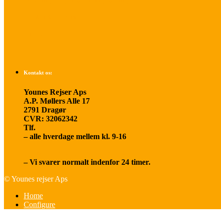
Betalings- og afbestillingsbetingelser
Praktisk rejseinfo
Om os
Kontakt os:
Younes Rejser Aps
A.P. Møllers Alle 17
2791 Dragør
CVR: 32062342
Tlf.
20 66 03 08
– alle hverdage mellem kl. 9-16
younesrejser@younesrejser.dk
– Vi svarer normalt indenfor 24 timer.
© Younes rejser Aps
Home
Configure