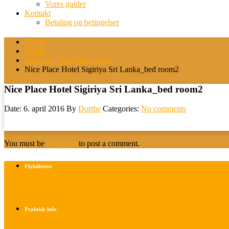
Vores guider
Kontakt
Betaling og betingelser
Home
Medie
Sigiriya – Nice Place Hotel
Nice Place Hotel Sigiriya Sri Lanka_bed room2
Nice Place Hotel Sigiriya Sri Lanka_bed room2
Date: 6. april 2016
By
Dorthe
Categories:
No comments
You must be
logged in
to post a comment.
Flybilletter
Find info om køb af flybilletter her
Praktisk info