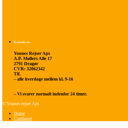
Betalings- og afbestillingsbetingelser
Praktisk rejseinfo
Om os
Kontakt os:
Younes Rejser Aps
A.P. Møllers Alle 17
2791 Dragør
CVR: 32062342
Tlf.
20 66 03 08
– alle hverdage mellem kl. 9-16
younesrejser@younesrejser.dk
– Vi svarer normalt indenfor 24 timer.
© Younes rejser Aps
Home
Configure