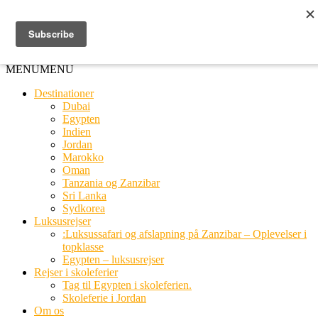
Ring til os
20 66 03 08
MENU
MENU
Destinationer
Dubai
Egypten
Indien
Jordan
Marokko
Oman
Tanzania og Zanzibar
Sri Lanka
Sydkorea
Luksusrejser
:Luksussafari og afslapning på Zanzibar – Oplevelser i
topklasse
Egypten – luksusrejser
Rejser i skoleferier
Tag til Egypten i skoleferien.
Skoleferie i Jordan
Om os