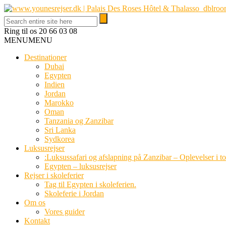
Ring til os
20 66 03 08
MENU
MENU
Destinationer
Dubai
Egypten
Indien
Jordan
Marokko
Oman
Tanzania og Zanzibar
Sri Lanka
Sydkorea
Luksusrejser
:Luksussafari og afslapning på Zanzibar – Oplevelser i t
Egypten – luksusrejser
Rejser i skoleferier
Tag til Egypten i skoleferien.
Skoleferie i Jordan
Om os
Vores guider
Kontakt