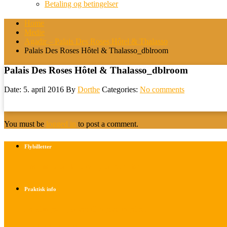
Betaling og betingelser
Home
Medie
Agadir – Palais Des Roses Hôtel & Thalasso
Palais Des Roses Hôtel & Thalasso_dblroom
Palais Des Roses Hôtel & Thalasso_dblroom
Date: 5. april 2016
By
Dorthe
Categories:
No comments
You must be
logged in
to post a comment.
Flybilletter
Find info om køb af flybilletter her
Praktisk info
Betalings- og afbestillingsbetingelser
Praktisk rejseinfo