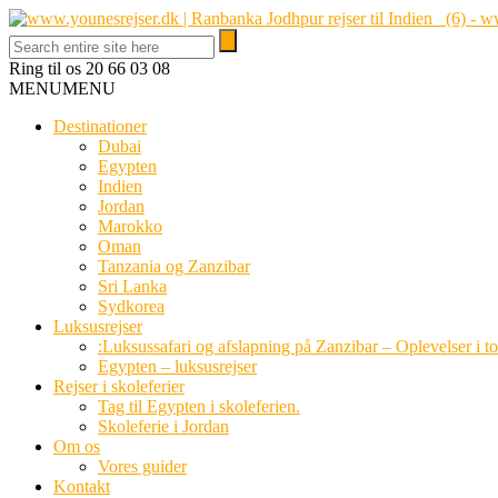
Ring til os
20 66 03 08
MENU
MENU
Destinationer
Dubai
Egypten
Indien
Jordan
Marokko
Oman
Tanzania og Zanzibar
Sri Lanka
Sydkorea
Luksusrejser
:Luksussafari og afslapning på Zanzibar – Oplevelser i t
Egypten – luksusrejser
Rejser i skoleferier
Tag til Egypten i skoleferien.
Skoleferie i Jordan
Om os
Vores guider
Kontakt