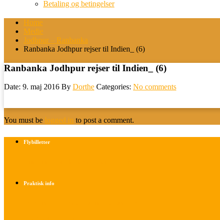
Betaling og betingelser
Home
Medie
Jodhpur – Ranbanka
Ranbanka Jodhpur rejser til Indien_ (6)
Ranbanka Jodhpur rejser til Indien_ (6)
Date: 9. maj 2016
By
Dorthe
Categories:
No comments
You must be
logged in
to post a comment.
Flybilletter
Find info om køb af flybilletter her
Praktisk info
Betalings- og afbestillingsbetingelser
Praktisk rejseinfo