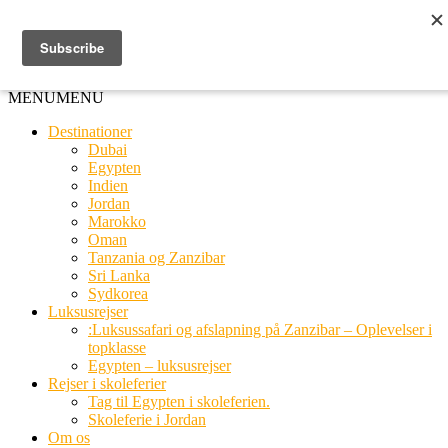
Ring til os
20 66 03 08
MENU
MENU
Destinationer
Dubai
Egypten
Indien
Jordan
Marokko
Oman
Tanzania og Zanzibar
Sri Lanka
Sydkorea
Luksusrejser
:Luksussafari og afslapning på Zanzibar – Oplevelser i
topklasse
Egypten – luksusrejser
Rejser i skoleferier
Tag til Egypten i skoleferien.
Skoleferie i Jordan
Om os