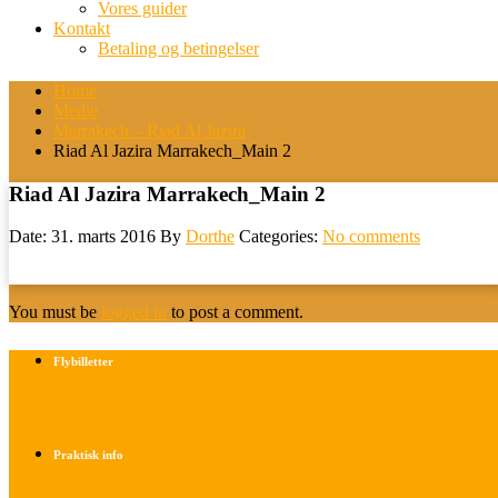
Vores guider
Kontakt
Betaling og betingelser
Home
Medie
Marrakech – Riad Al Jazira
Riad Al Jazira Marrakech_Main 2
Riad Al Jazira Marrakech_Main 2
Date: 31. marts 2016
By
Dorthe
Categories:
No comments
You must be
logged in
to post a comment.
Flybilletter
Find info om køb af flybilletter her
Praktisk info