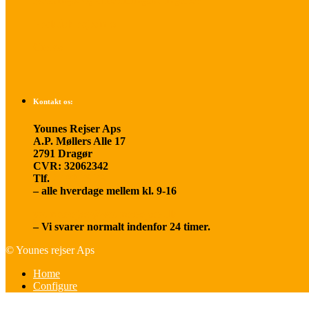
Betalings- og afbestillingsbetingelser
Praktisk rejseinfo
Om os
Kontakt os:
Younes Rejser Aps
A.P. Møllers Alle 17
2791 Dragør
CVR: 32062342
Tlf.
20 66 03 08
– alle hverdage mellem kl. 9-16
younesrejser@younesrejser.dk
– Vi svarer normalt indenfor 24 timer.
© Younes rejser Aps
Home
Configure