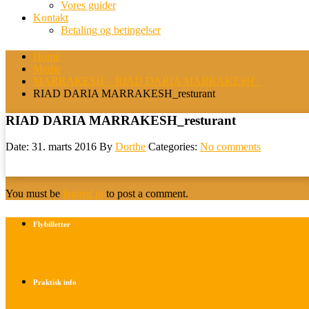
Vores guider
Kontakt
Betaling og betingelser
Home
Medie
MARRAKESH – RIAD DARIA MARRAKESH_
RIAD DARIA MARRAKESH_resturant
RIAD DARIA MARRAKESH_resturant
Date: 31. marts 2016
By
Dorthe
Categories:
No comments
You must be
logged in
to post a comment.
Flybilletter
Find info om køb af flybilletter her
Praktisk info