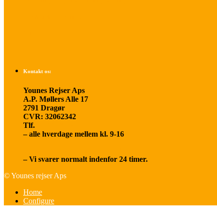
Betalings- og afbestillingsbetingelser
Praktisk rejseinfo
Om os
Kontakt os:
Younes Rejser Aps
A.P. Møllers Alle 17
2791 Dragør
CVR: 32062342
Tlf.
20 66 03 08
– alle hverdage mellem kl. 9-16
younesrejser@younesrejser.dk
– Vi svarer normalt indenfor 24 timer.
© Younes rejser Aps
Home
Configure