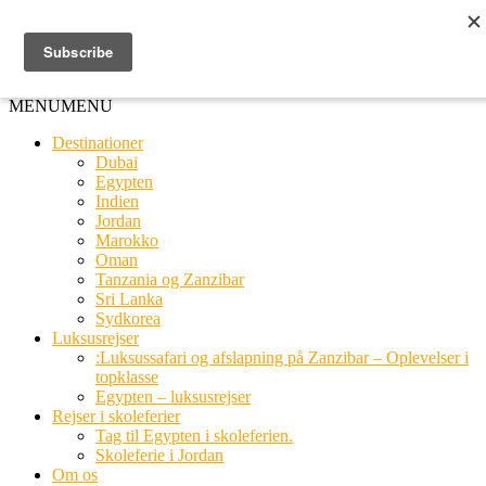
Ring til os
20 66 03 08
MENU
MENU
Destinationer
Dubai
Egypten
Indien
Jordan
Marokko
Oman
Tanzania og Zanzibar
Sri Lanka
Sydkorea
Luksusrejser
:Luksussafari og afslapning på Zanzibar – Oplevelser i
topklasse
Egypten – luksusrejser
Rejser i skoleferier
Tag til Egypten i skoleferien.
Skoleferie i Jordan
Om os