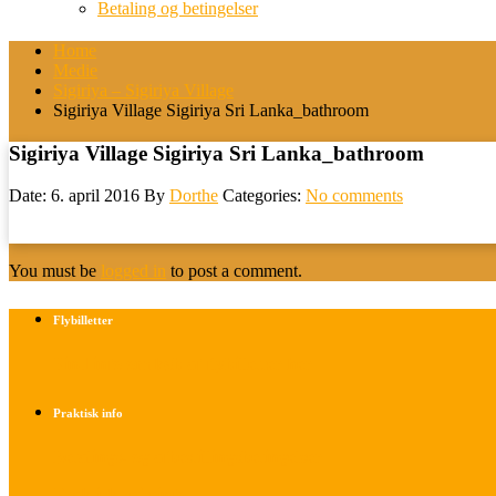
Betaling og betingelser
Home
Medie
Sigiriya – Sigiriya Village
Sigiriya Village Sigiriya Sri Lanka_bathroom
Sigiriya Village Sigiriya Sri Lanka_bathroom
Date: 6. april 2016
By
Dorthe
Categories:
No comments
You must be
logged in
to post a comment.
Flybilletter
Find info om køb af flybilletter her
Praktisk info
Betalings- og afbestillingsbetingelser
Praktisk rejseinfo