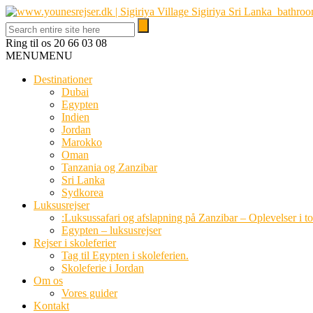
Ring til os
20 66 03 08
MENU
MENU
Destinationer
Dubai
Egypten
Indien
Jordan
Marokko
Oman
Tanzania og Zanzibar
Sri Lanka
Sydkorea
Luksusrejser
:Luksussafari og afslapning på Zanzibar – Oplevelser i t
Egypten – luksusrejser
Rejser i skoleferier
Tag til Egypten i skoleferien.
Skoleferie i Jordan
Om os
Vores guider
Kontakt