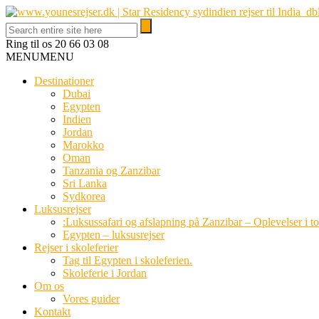
Ring til os
20 66 03 08
MENU
MENU
Destinationer
Dubai
Egypten
Indien
Jordan
Marokko
Oman
Tanzania og Zanzibar
Sri Lanka
Sydkorea
Luksusrejser
:Luksussafari og afslapning på Zanzibar – Oplevelser i t
Egypten – luksusrejser
Rejser i skoleferier
Tag til Egypten i skoleferien.
Skoleferie i Jordan
Om os
Vores guider
Kontakt