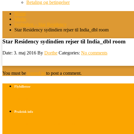
Betaling og betingelser
Home
Medie
Sydindien – Star Residency
Star Residency sydindien rejser til India_dbl room
Star Residency sydindien rejser til India_dbl room
Date: 3. maj 2016
By
Dorthe
Categories:
No comments
You must be
logged in
to post a comment.
Flybilletter
Find info om køb af flybilletter her
Praktisk info
Betalings- og afbestillingsbetingelser
Praktisk rejseinfo