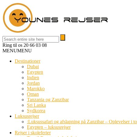
Ring til os
20 66 03 08
MENU
MENU
Destinationer
Dubai
Egypten
Indien
Jordan
Marokko
Oman
Tanzania og Zanzibar
Sri Lanka
Sydkorea
Luksusrejser
:Luksussafari og afslapning på Zanzibar – Oplevelser i t
Egypten – luksusrejser
Rejser i skoleferier