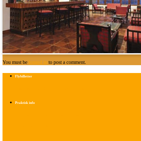
You must be
logged in
to post a comment.
Flybilletter
Find info om køb af flybilletter her
Praktisk info
Betalings- og afbestillingsbetingelser
Praktisk rejseinfo
Om os