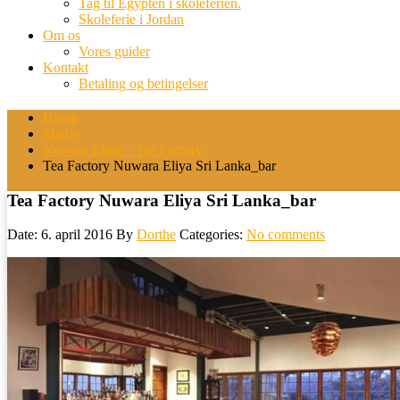
Tag til Egypten i skoleferien.
Skoleferie i Jordan
Om os
Vores guider
Kontakt
Betaling og betingelser
Home
Medie
Nuwara Eliya – Tea Factory
Tea Factory Nuwara Eliya Sri Lanka_bar
Tea Factory Nuwara Eliya Sri Lanka_bar
Date: 6. april 2016
By
Dorthe
Categories:
No comments