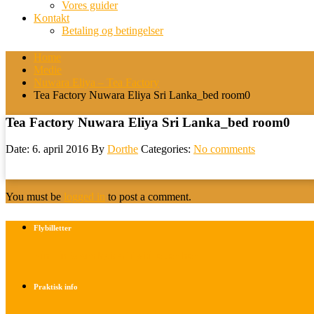
Vores guider
Kontakt
Betaling og betingelser
Home
Medie
Nuwara Eliya – Tea Factory
Tea Factory Nuwara Eliya Sri Lanka_bed room0
Tea Factory Nuwara Eliya Sri Lanka_bed room0
Date: 6. april 2016
By
Dorthe
Categories:
No comments
You must be
logged in
to post a comment.
Flybilletter
Find info om køb af flybilletter her
Praktisk info