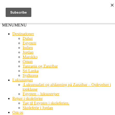
Ring til os
20 66 03 08
MENU
MENU
Destinationer
Dubai
Egypten
Indien
Jordan
Marokko
Oman
Tanzania og Zanzibar
Sri Lanka
Sydkorea
Luksusrejser
:Luksussafari og afslapning på Zanzibar – Oplevelser i
topklasse
Egypten – luksusrejser
Rejser i skoleferier
Tag til Egypten i skoleferien.
Skoleferie i Jordan
Om os