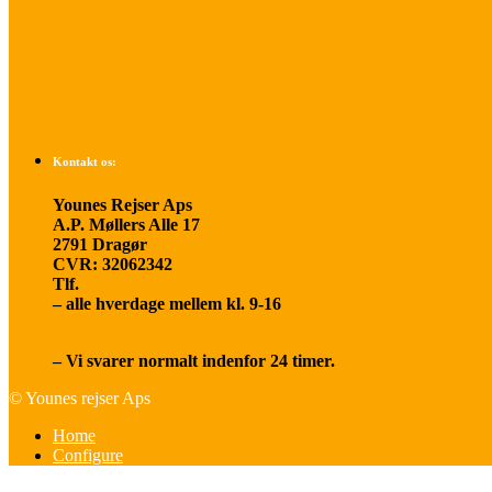
Betalings- og afbestillingsbetingelser
Praktisk rejseinfo
Om os
Kontakt os:
Younes Rejser Aps
A.P. Møllers Alle 17
2791 Dragør
CVR: 32062342
Tlf.
20 66 03 08
– alle hverdage mellem kl. 9-16
younesrejser@younesrejser.dk
– Vi svarer normalt indenfor 24 timer.
© Younes rejser Aps
Home
Configure