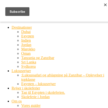
Ring til os
20 66 03 08
MENU
MENU
Destinationer
Dubai
Egypten
Indien
Jordan
Marokko
Oman
Tanzania og Zanzibar
Sri Lanka
Sydkorea
Luksusrejser
:Luksussafari og afslapning på Zanzibar – Oplevelser i
topklasse
Egypten – luksusrejser
Rejser i skoleferier
Tag til Egypten i skoleferien.
Skoleferie i Jordan
Om os
Vores guider