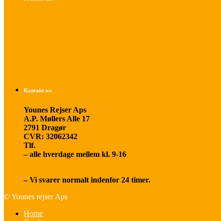
Betalings- og afbestillingsbetingelser
Praktisk rejseinfo
Om os
Kontakt os:
Younes Rejser Aps
A.P. Møllers Alle 17
2791 Dragør
CVR: 32062342
Tlf.
20 66 03 08
– alle hverdage mellem kl. 9-16
younesrejser@younesrejser.dk
– Vi svarer normalt indenfor 24 timer.
© Younes rejser Aps
Home