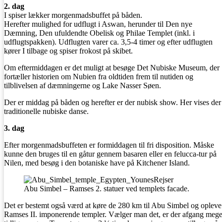
2. dag
I spiser lækker morgenmadsbuffet på båden.
Herefter mulighed for udflugt i Aswan, herunder til Den nye
Dæmning, Den ufuldendte Obelisk og Philae Templet (inkl. i
udflugtspakken). Udflugten varer ca. 3,5-4 timer og efter udflugten
kører I tilbage og spiser frokost på skibet.
Om eftermiddagen er det muligt at besøge Det Nubiske Museum, der
fortæller historien om Nubien fra oldtiden frem til nutiden og
tilblivelsen af dæmningerne og Lake Nasser Søen.
Der er middag på båden og herefter er der nubisk show. Her vises der
traditionelle nubiske danse.
3. dag
Efter morgenmadsbuffeten er formiddagen til fri disposition. Måske
kunne den bruges til en gåtur gennem basaren eller en felucca-tur på
Nilen, med besøg i den botaniske have på Kitchener Island.
Abu Simbel – Ramses 2. statuer ved templets facade.
Det er bestemt også værd at køre de 280 km til Abu Simbel og opleve
Ramses II. imponerende templer. Vælger man det, er der afgang mege