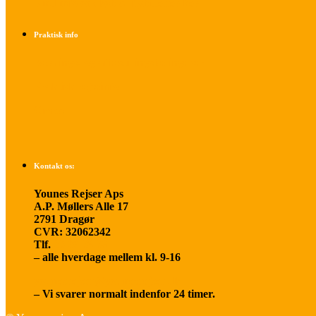
Find info om køb af flybilletter her
Praktisk info
Betalings- og afbestillingsbetingelser
Praktisk rejseinfo
Om os
Kontakt os:
Younes Rejser Aps
A.P. Møllers Alle 17
2791 Dragør
CVR: 32062342
Tlf.
20 66 03 08
– alle hverdage mellem kl. 9-16
younesrejser@younesrejser.dk
– Vi svarer normalt indenfor 24 timer.