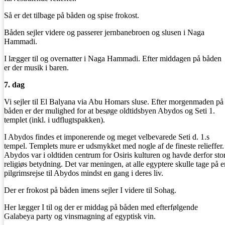
Så er det tilbage på båden og spise frokost.
Båden sejler videre og passerer jernbanebroen og slusen i Naga
Hammadi.
I lægger til og overnatter i Naga Hammadi. Efter middagen på båden
er der musik i baren.
7. dag
Vi sejler til El Balyana via Abu Homars sluse. Efter morgenmaden på
båden er der mulighed for at besøge oldtidsbyen Abydos og Seti 1.
templet (inkl. i udflugtspakken).
I Abydos findes et imponerende og meget velbevarede Seti d. 1.s
tempel. Templets mure er udsmykket med nogle af de fineste relieffer.
Abydos var i oldtiden centrum for Osiris kulturen og havde derfor sto
religiøs betydning. Det var meningen, at alle egyptere skulle tage på e
pilgrimsrejse til Abydos mindst en gang i deres liv.
Der er frokost på båden imens sejler I videre til Sohag.
Her lægger I til og der er middag på båden med efterfølgende
Galabeya party og vinsmagning af egyptisk vin.