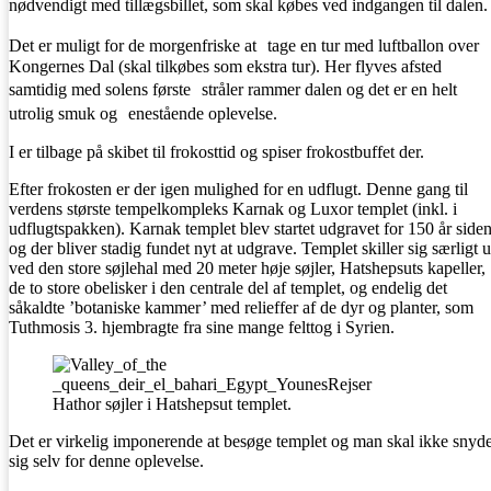
nødvendigt med tillægsbillet, som skal købes ved indgangen til dalen.
Det er muligt for de morgenfriske at tage en tur med luftballon over
Kongernes Dal (skal tilkøbes som ekstra tur). Her flyves afsted
samtidig med solens første stråler rammer dalen og det er en helt
utrolig smuk og enestående oplevelse.
I er tilbage på skibet til frokosttid og spiser frokostbuffet der.
Efter frokosten er der igen mulighed for en udflugt. Denne gang til
verdens største tempelkompleks Karnak og Luxor templet (inkl. i
udflugtspakken). Karnak templet blev startet udgravet for 150 år side
og der bliver stadig fundet nyt at udgrave. Templet skiller sig særligt 
ved den store søjlehal med 20 meter høje søjler, Hatshepsuts kapeller,
de to store obelisker i den centrale del af templet, og endelig det
såkaldte ’botaniske kammer’ med relieffer af de dyr og planter, som
Tuthmosis 3. hjembragte fra sine mange felttog i Syrien.
Hathor søjler i Hatshepsut templet.
Det er virkelig imponerende at besøge templet og man skal ikke snyd
sig selv for denne oplevelse.