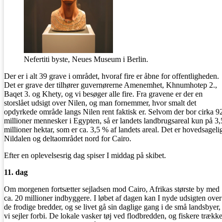
Nefertiti byste, Neues Museum i Berlin.
Der er i alt 39 grave i området, hvoraf fire er åbne for offentligheden.
Det er grave der tilhører guvernørerne Amenemhet, Khnumhotep 2.,
Baqet 3. og Khety, og vi besøger alle fire. Fra gravene er der en
storslået udsigt over Nilen, og man fornemmer, hvor smalt det
opdyrkede område langs Nilen rent faktisk er. Selvom der bor cirka 9
millioner mennesker i Egypten, så er landets landbrugsareal kun på 3,
millioner hektar, som er ca. 3,5 % af landets areal. Det er hovedsageli
Nildalen og deltaområdet nord for Cairo.
Efter en oplevelsesrig dag spiser I middag på skibet.
11. dag
Om morgenen fortsætter sejladsen mod Cairo, Afrikas største by med
ca. 20 millioner indbyggere. I løbet af dagen kan I nyde udsigten over
de frodige bredder, og se livet gå sin daglige gang i de små landsbyer,
vi sejler forbi. De lokale vasker tøj ved flodbredden, og fiskere trække