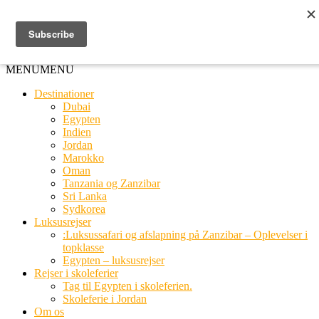
Ring til os
20 66 03 08
MENU
MENU
Destinationer
Dubai
Egypten
Indien
Jordan
Marokko
Oman
Tanzania og Zanzibar
Sri Lanka
Sydkorea
Luksusrejser
:Luksussafari og afslapning på Zanzibar – Oplevelser i
topklasse
Egypten – luksusrejser
Rejser i skoleferier
Tag til Egypten i skoleferien.
Skoleferie i Jordan
Om os