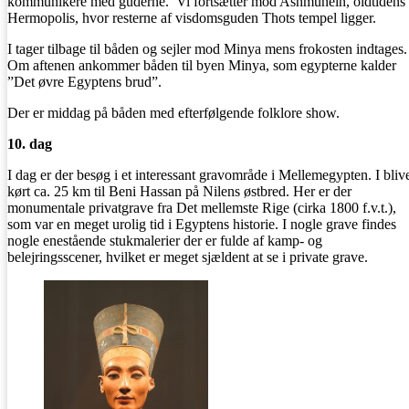
kommunikere med guderne. Vi fortsætter mod Ashmunein, oldtidens
Hermopolis, hvor resterne af visdomsguden Thots tempel ligger.
I tager tilbage til båden og sejler mod Minya mens frokosten indtages.
Om aftenen ankommer båden til byen Minya, som egypterne kalder
”Det øvre Egyptens brud”.
Der er middag på båden med efterfølgende folklore show.
10. dag
I dag er der besøg i et interessant gravområde i Mellemegypten. I bliv
kørt ca. 25 km til Beni Hassan på Nilens østbred. Her er der
monumentale privatgrave fra Det mellemste Rige (cirka 1800 f.v.t.),
som var en meget urolig tid i Egyptens historie. I nogle grave findes
nogle enestående stukmalerier der er fulde af kamp- og
belejringsscener, hvilket er meget sjældent at se i private grave.