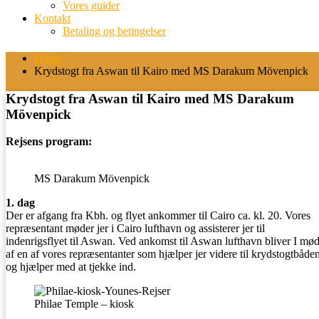
Vores guider
Kontakt
Betaling og betingelser
Home
Krydstogt fra Aswan til Kairo med MS Darakum Mövenpick
Krydstogt fra Aswan til Kairo med MS Darakum
Mövenpick
Rejsens program:
MS Darakum Mövenpick
1. dag
Der er afgang fra Kbh. og flyet ankommer til Cairo ca. kl. 20. Vores
repræsentant møder jer i Cairo lufthavn og assisterer jer til
indenrigsflyet til Aswan. Ved ankomst til Aswan lufthavn bliver I mød
af en af vores repræsentanter som hjælper jer videre til krydstogtbåde
og hjælper med at tjekke ind.
Philae Temple – kiosk