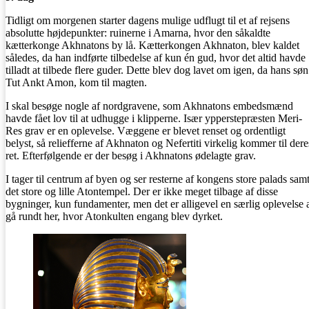
Tidligt om morgenen starter dagens mulige udflugt til et af rejsens
absolutte højdepunkter: ruinerne i Amarna, hvor den såkaldte
kætterkonge Akhnatons by lå. Kætterkongen Akhnaton, blev kaldet
således, da han indførte tilbedelse af kun én gud, hvor det altid havde
tilladt at tilbede flere guder. Dette blev dog lavet om igen, da hans søn
Tut Ankt Amon, kom til magten.
I skal besøge nogle af nordgravene, som Akhnatons embedsmænd
havde fået lov til at udhugge i klipperne. Især ypperstepræsten Meri-
Res grav er en oplevelse. Væggene er blevet renset og ordentligt
belyst, så reliefferne af Akhnaton og Nefertiti virkelig kommer til dere
ret. Efterfølgende er der besøg i Akhnatons ødelagte grav.
I tager til centrum af byen og ser resterne af kongens store palads sam
det store og lille Atontempel. Der er ikke meget tilbage af disse
bygninger, kun fundamenter, men det er alligevel en særlig oplevelse 
gå rundt her, hvor Atonkulten engang blev dyrket.