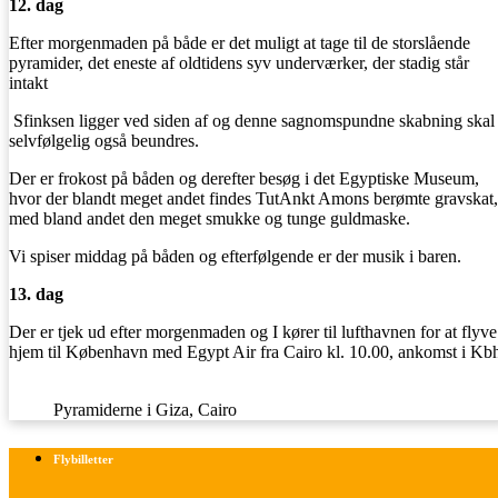
12. dag
Efter morgenmaden på både er det muligt at tage til de storslående
pyramider, det eneste af oldtidens syv underværker, der stadig står
intakt
Sfinksen ligger ved siden af og denne sagnomspundne skabning skal
selvfølgelig også beundres.
Der er frokost på båden og derefter besøg i det Egyptiske Museum,
hvor der blandt meget andet findes TutAnkt Amons berømte gravskat,
med bland andet den meget smukke og tunge guldmaske.
Vi spiser middag på båden og efterfølgende er der musik i baren.
13. dag
Der er tjek ud efter morgenmaden og I kører til lufthavnen for at flyve
hjem til København med Egypt Air fra Cairo kl. 10.00, ankomst i Kb
Pyramiderne i Giza, Cairo
Flybilletter