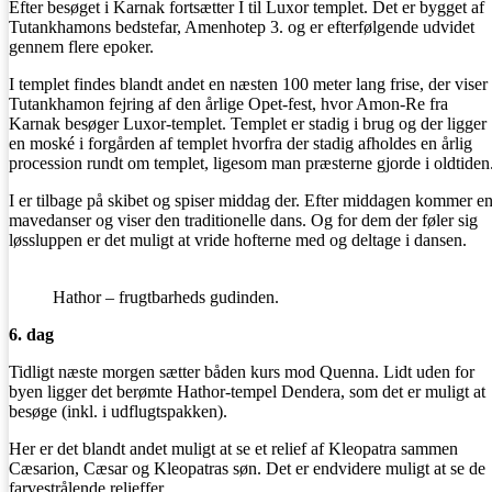
Efter besøget i Karnak fortsætter I til Luxor templet. Det er bygget af
Tutankhamons bedstefar, Amenhotep 3. og er efterfølgende udvidet
gennem flere epoker.
I templet findes blandt andet en næsten 100 meter lang frise, der viser
Tutankhamon fejring af den årlige Opet-fest, hvor Amon-Re fra
Karnak besøger Luxor-templet. Templet er stadig i brug og der ligger
en moské i forgården af templet hvorfra der stadig afholdes en årlig
procession rundt om templet, ligesom man præsterne gjorde i oldtiden
I er tilbage på skibet og spiser middag der. Efter middagen kommer e
mavedanser og viser den traditionelle dans. Og for dem der føler sig
løssluppen er det muligt at vride hofterne med og deltage i dansen.
Hathor – frugtbarheds gudinden.
6. dag
Tidligt næste morgen sætter båden kurs mod Quenna. Lidt uden for
byen ligger det berømte Hathor-tempel Dendera, som det er muligt at
besøge (inkl. i udflugtspakken).
Her er det blandt andet muligt at se et relief af Kleopatra sammen
Cæsarion, Cæsar og Kleopatras søn. Det er endvidere muligt at se de
farvestrålende relieffer.