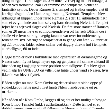
tidlig morgen. Turen tager ca. 3 ½ time hver vej og man er tilbage på
båden ved frokosttid. Når I er fremme ved templerne, venter et
fantastisk syn os. Det er Ramses 2.’s tempel og Hathortemplet, viet til
kærlighedsgudinden Hathor og dronning Nefertari. Templerne blev
udhugget af klippen under farao Ramses 2. i det 13. århundrede f.Kr.
som et evigt minde om ham selv og hans dronning Nefertari. Templet
fejrer hans sejr ved slaget ved Kadesh. De fire store statuer af Ramses
som er 20 meter høje er et imponerende syn og har selvfølgelig også
skulle vise hvor stor og mægtig faraoen var over for nubierne og
folkene fra syd. Særligt ed templet er at to gange om året, 22. februar
og 22. oktober, falder solens stråler ved daggry direkte ind i templets
allerhelligste, 60 m inde.
Begge templer blev i forbindelse med opførelsen af dæmningerne og
Nasser søen, flyttet langt højere op, og genplaceret i samme afstand til
hinanden og i nøjagtig samme position som tidligere. Det blev gjort
ved hjælp fra UNESCO og ville i dag ligge under vand i Nasser, hvis
ikke de var blevet flyttet.
Båden sejler nu mod Kom Ombo og det er skønt at sidde oppe på
soldækket og følge med i livet langs Nilen i landsbyerne og på
markerne.
Når båden når Kom Ombo, lægges til og det er her muligt at besøge
Kom Ombo Templet (inkl. i udflugtspakken). Dette tempel er et
dobbelttempel, som er viet til falkeguden Horus og krokodilleguden