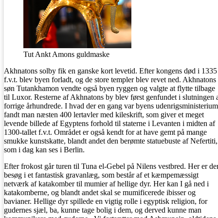
Tut Ankt Amons guldmaske
Akhnatons solby fik en ganske kort levetid. Efter kongens død i 1335
f.v.t. blev byen forladt, og de store templer blev revet ned. Akhnatons
søn Tutankhamon vendte også byen ryggen og valgte at flytte tilbage
til Luxor. Resterne af Akhnatons by blev først genfundet i slutningen 
forrige århundrede. I hvad der en gang var byens udenrigsministerium
fandt man næsten 400 lertavler med kileskrift, som giver et meget
levende billede af Egyptens forhold til staterne i Levanten i midten af
1300-tallet f.v.t. Området er også kendt for at have gemt på mange
smukke kunstskatte, blandt andet den berømte statuebuste af Nefertiti,
som i dag kan ses i Berlin.
Efter frokost går turen til Tuna el-Gebel på Nilens vestbred. Her er de
besøg i et fantastisk gravanlæg, som består af et kæmpemæssigt
netværk af katakomber til mumier af hellige dyr. Her kan I gå ned i
katakomberne, og blandt andet skal se mumificerede ibisser og
bavianer. Hellige dyr spillede en vigtig rolle i egyptisk religion, for
gudernes sjæl, ba, kunne tage bolig i dem, og derved kunne man