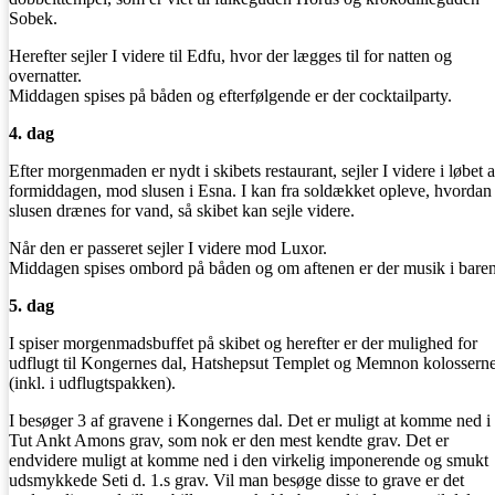
Sobek.
Herefter sejler I videre til Edfu, hvor der lægges til for natten og
overnatter.
Middagen spises på båden og efterfølgende er der cocktailparty.
4. dag
Efter morgenmaden er nydt i skibets restaurant, sejler I videre i løbet a
formiddagen, mod slusen i Esna. I kan fra soldækket opleve, hvordan
slusen drænes for vand, så skibet kan sejle videre.
Når den er passeret sejler I videre mod Luxor.
Middagen spises ombord på båden og om aftenen er der musik i baren
5. dag
I spiser morgenmadsbuffet på skibet og herefter er der mulighed for
udflugt til Kongernes dal, Hatshepsut Templet og Memnon kolossern
(inkl. i udflugtspakken).
I besøger 3 af gravene i Kongernes dal. Det er muligt at komme ned i
Tut Ankt Amons grav, som nok er den mest kendte grav. Det er
endvidere muligt at komme ned i den virkelig imponerende og smukt
udsmykkede Seti d. 1.s grav. Vil man besøge disse to grave er det