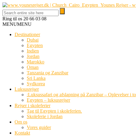
Ring til os
20 66 03 08
MENU
MENU
Destinationer
Dubai
Egypten
Indien
Jordan
Marokko
Oman
Tanzania og Zanzibar
Sri Lanka
Sydkorea
Luksusrejser
:Luksussafari og afslapning på Zanzibar – Oplevelser i t
Egypten – luksusrejser
Rejser i skoleferier
Tag til Egypten i skoleferien.
Skoleferie i Jordan
Om os
Vores guider
Kontakt