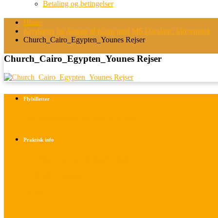
Betaling og betingelser
Home
Krydstogt fra Aswan til Kairo med MS Darakum Mövenpick
Church_Cairo_Egypten_Younes Rejser
Church_Cairo_Egypten_Younes Rejser
Flybilletter
Find info om køb af flybilletter her
Praktisk info
Betalings- og afbestillingsbetingelser
Praktisk rejseinfo
Om os