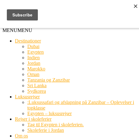
Ring til os
20 66 03 08
MENU
MENU
Destinationer
Dubai
Egypten
Indien
Jordan
Marokko
Oman
Tanzania og Zanzibar
Sri Lanka
Sydkorea
Luksusrejser
:Luksussafari og afslapning på Zanzibar – Oplevelser i
topklasse
Egypten – luksusrejser
Rejser i skoleferier
Tag til Egypten i skoleferien.
Skoleferie i Jordan
Om os