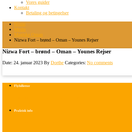
Vores guider
Kontakt
Betaling og betingelser
Home
Medie
Magiske Oman
Nizwa Fort – brønd – Oman – Younes Rejser
Nizwa Fort – brønd – Oman – Younes Rejser
Date: 24. januar 2023
By
Dorthe
Categories:
No comments
Flybilletter
Find info om køb af flybilletter her
Praktisk info
Betalings- og afbestillingsbetingelser