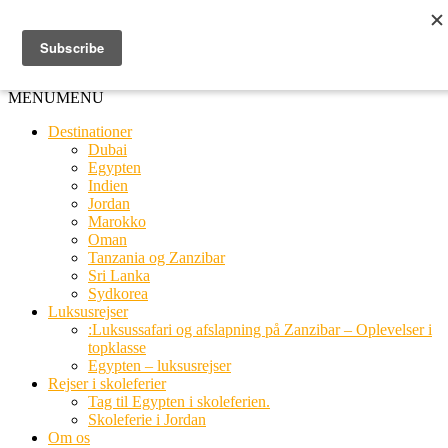
Ring til os
20 66 03 08
MENU
MENU
Destinationer
Dubai
Egypten
Indien
Jordan
Marokko
Oman
Tanzania og Zanzibar
Sri Lanka
Sydkorea
Luksusrejser
:Luksussafari og afslapning på Zanzibar – Oplevelser i
topklasse
Egypten – luksusrejser
Rejser i skoleferier
Tag til Egypten i skoleferien.
Skoleferie i Jordan
Om os