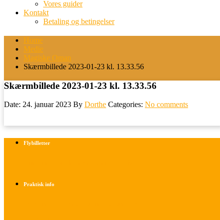
Vores guider
Kontakt
Betaling og betingelser
Home
Medie
Magiske Oman
Skærmbillede 2023-01-23 kl. 13.33.56
Skærmbillede 2023-01-23 kl. 13.33.56
Date: 24. januar 2023
By
Dorthe
Categories:
No comments
Flybilletter
Find info om køb af flybilletter her
Praktisk info
Betalings- og afbestillingsbetingelser