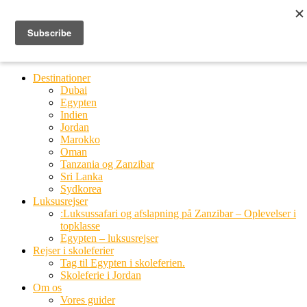
Ring til os
20 66 03 08
MENU
MENU
Destinationer
Dubai
Egypten
Indien
Jordan
Marokko
Oman
Tanzania og Zanzibar
Sri Lanka
Sydkorea
Luksusrejser
:Luksussafari og afslapning på Zanzibar – Oplevelser i
topklasse
Egypten – luksusrejser
Rejser i skoleferier
Tag til Egypten i skoleferien.
Skoleferie i Jordan
Om os
Vores guider