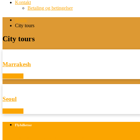
Kontakt
Betaling og betingelser
Home
City tours
City tours
Marrakesh
Book now
Seoul
Book now
Flybilletter
Find info om køb af flybilletter her