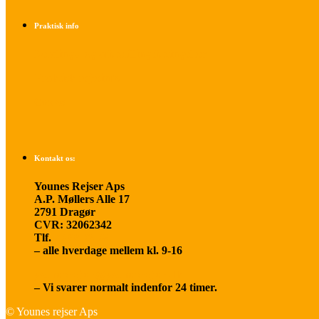
Praktisk info
Betalings- og afbestillingsbetingelser
Praktisk rejseinfo
Om os
Kontakt os:
Younes Rejser Aps
A.P. Møllers Alle 17
2791 Dragør
CVR: 32062342
Tlf.
20 66 03 08
– alle hverdage mellem kl. 9-16
younesrejser@younesrejser.dk
– Vi svarer normalt indenfor 24 timer.
© Younes rejser Aps