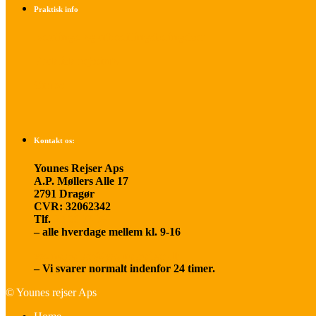
Praktisk info
Betalings- og afbestillingsbetingelser
Praktisk rejseinfo
Om os
Kontakt os:
Younes Rejser Aps
A.P. Møllers Alle 17
2791 Dragør
CVR: 32062342
Tlf.
20 66 03 08
– alle hverdage mellem kl. 9-16
younesrejser@younesrejser.dk
– Vi svarer normalt indenfor 24 timer.
© Younes rejser Aps