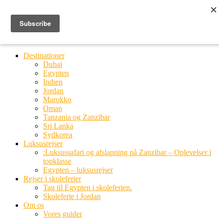
Ring til os
20 66 03 08
MENU
MENU
Destinationer
Dubai
Egypten
Indien
Jordan
Marokko
Oman
Tanzania og Zanzibar
Sri Lanka
Sydkorea
Luksusrejser
:Luksussafari og afslapning på Zanzibar – Oplevelser i
topklasse
Egypten – luksusrejser
Rejser i skoleferier
Tag til Egypten i skoleferien.
Skoleferie i Jordan
Om os
Vores guider