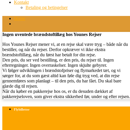
Kontakt
Betaling og betingelser
Home
Ingen uventede brændstoftillæg hos Younes Rejser
Hos Younes Rejser mener vi, at en rejse skal være tryg – både når du
bestiller, og når du rejser. Derfor opkræver vi ikke ekstra
brændstoftillæg, når du først har betalt for din rejse.
Den pris, du ser ved bestilling, er den pris, du rejser til. Ingen
efterregninger. Ingen overraskelser. Ingen skjulte gebyrer.
Vi følger udviklingen i brændstofpriser og flymarkedet tæt, og vi
sørger for, at du som gæst altid kan føle dig tryg ved, at din rejse
gennemføres som planlagt – til den pris, du har fået. Du skal bare
glæde dig til rejsen.
Når du køber en pakkerejse hos os, er du desuden dækket af
pakkerejseloven, som giver ekstra sikkerhed før, under og efter rejsen.
Flybilletter
Find info om køb af flybilletter her