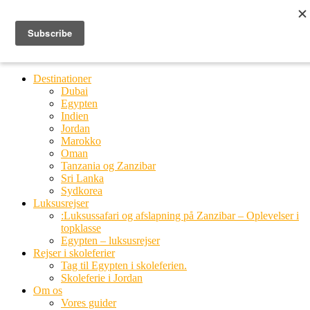
Ring til os
20 66 03 08
MENU
MENU
Destinationer
Dubai
Egypten
Indien
Jordan
Marokko
Oman
Tanzania og Zanzibar
Sri Lanka
Sydkorea
Luksusrejser
:Luksussafari og afslapning på Zanzibar – Oplevelser i
topklasse
Egypten – luksusrejser
Rejser i skoleferier
Tag til Egypten i skoleferien.
Skoleferie i Jordan
Om os
Vores guider