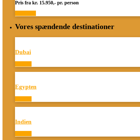
Pris fra kr. 15.950,- pr. person
Book now
Vores spændende destinationer
Dubai
View all
Egypten
View all
Indien
View all