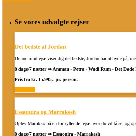
Se vores udvalgte rejser
Det bedste af Jordan
Denne rundrejse viser dig det bedste, Jordan har at byde på, m
8 dage/7 nætter ⇒ Amman - Petra - Wadi Rum - Det Døde
Pris fra kr. 15.995,- pr. person.
Book now
Essaouira og Marrakesh
Oplev Marokko på en fortryllende rejse hvor du vil få set og opl
8 dage/7 nætter ⇒ Essaouira - Marrakesh