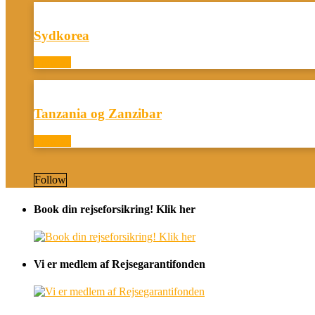
Sydkorea
View all
Tanzania og Zanzibar
View all
Follow
Book din rejseforsikring! Klik her
Vi er medlem af Rejsegarantifonden