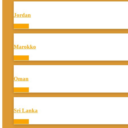
Jordan
View all
Marokko
View all
Oman
View all
Sri Lanka
View all