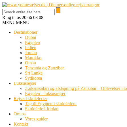
Ring til os
20 66 03 08
MENU
MENU
Destinationer
Dubai
Egypten
Indien
Jordan
Marokko
Oman
Tanzania og Zanzibar
Sri Lanka
Sydkorea
Luksusrejser
:Luksussafari og afslapning på Zanzibar – Oplevelser i t
Egypten – luksusrejser
Rejser i skoleferier
Tag til Egypten i skoleferien.
Skoleferie i Jordan
Om os
Vores guider
Kontakt