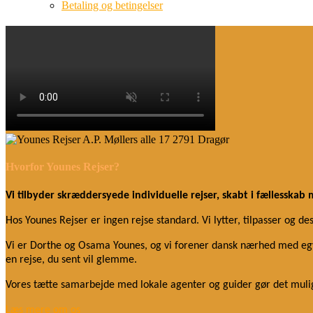
Betaling og betingelser
Hvorfor Younes Rejser?
Vi tilbyder skræddersyede individuelle rejser, skabt i fællesskab 
Hos Younes Rejser er ingen rejse standard. Vi lytter, tilpasser og d
Vi er Dorthe og Osama Younes, og vi forener dansk nærhed med egyp
en rejse, du sent vil glemme.
Vores tætte samarbejde med lokale agenter og guider gør det muligt
Læs mere om o
s