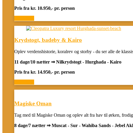
Pris fra kr. 10.950,- pr. person
Book now
Krydstogt, badeby & Kairo
Oplev verdenshistorie, koralrev og storby - du ser alle de kla
11 dage/10 nætter ⇒ Nilkrydstogt - Hurghada - Kairo
Pris fra kr. 14.950,- pr. person
Book now
Magiske Oman
Tag med til Magiske Oman og oplev alt fra hav til ørken, frodi
8 dage/7 nætter ⇒ Muscat - Sur
- Wahiba Sands
-
Jebel Ak