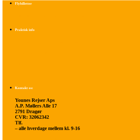
Flybilletter
Find info om køb af flybilletter her
Praktisk info
Betalings- og afbestillingsbetingelser
Praktisk rejseinfo
Om os
Kontakt os:
Younes Rejser Aps
A.P. Møllers Alle 17
2791 Dragør
CVR: 32062342
Tlf.
20 66 03 08
– alle hverdage mellem kl. 9-16
younesrejser@younesrejser.dk