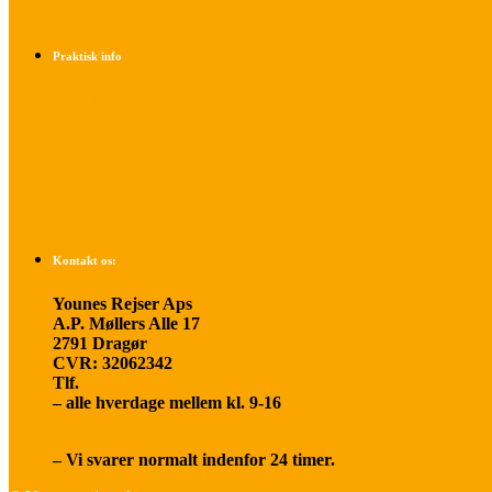
Find info om køb af flybilletter her
Praktisk info
Betalings- og afbestillingsbetingelser
Praktisk rejseinfo
Om os
Kontakt os:
Younes Rejser Aps
A.P. Møllers Alle 17
2791 Dragør
CVR: 32062342
Tlf.
20 66 03 08
– alle hverdage mellem kl. 9-16
younesrejser@younesrejser.dk
– Vi svarer normalt indenfor 24 timer.