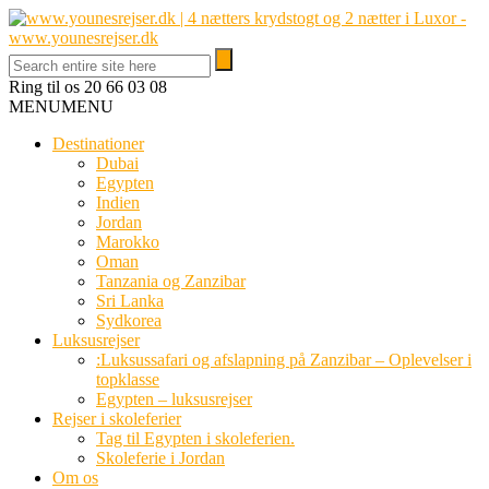
Ring til os
20 66 03 08
MENU
MENU
Destinationer
Dubai
Egypten
Indien
Jordan
Marokko
Oman
Tanzania og Zanzibar
Sri Lanka
Sydkorea
Luksusrejser
:Luksussafari og afslapning på Zanzibar – Oplevelser i
topklasse
Egypten – luksusrejser
Rejser i skoleferier
Tag til Egypten i skoleferien.
Skoleferie i Jordan
Om os