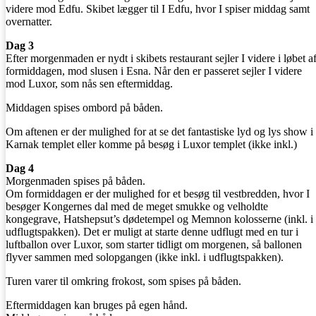
videre mod Edfu. Skibet lægger til I Edfu, hvor I spiser middag samt
overnatter.
Dag 3
Efter morgenmaden er nydt i skibets restaurant sejler I videre i løbet a
formiddagen, mod slusen i Esna. Når den er passeret sejler I videre
mod Luxor, som nås sen eftermiddag.
Middagen spises ombord på båden.
Om aftenen er der mulighed for at se det fantastiske lyd og lys show i
Karnak templet eller komme på besøg i Luxor templet (ikke inkl.)
Dag 4
Morgenmaden spises på båden.
Om formiddagen er der mulighed for et besøg til vestbredden, hvor I
besøger Kongernes dal med de meget smukke og velholdte
kongegrave, Hatshepsut’s dødetempel og Memnon kolosserne (inkl. i
udflugtspakken). Det er muligt at starte denne udflugt med en tur i
luftballon over Luxor, som starter tidligt om morgenen, så ballonen
flyver sammen med solopgangen (ikke inkl. i udflugtspakken).
Turen varer til omkring frokost, som spises på båden.
Eftermiddagen kan bruges på egen hånd.