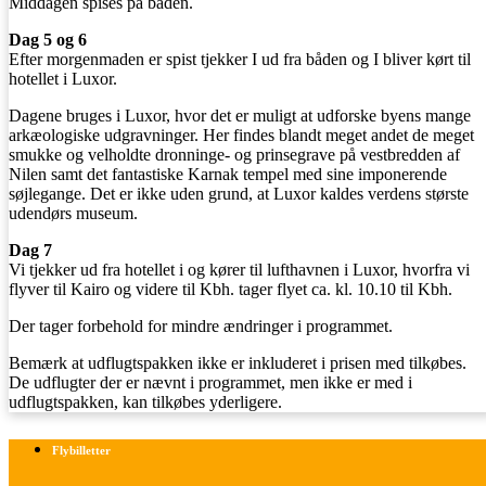
Middagen spises på båden.
Dag 5 og 6
Efter morgenmaden er spist tjekker I ud fra båden og I bliver kørt til
hotellet i Luxor.
Dagene bruges i Luxor, hvor det er muligt at udforske byens mange
arkæologiske udgravninger. Her findes blandt meget andet de meget
smukke og velholdte dronninge- og prinsegrave på vestbredden af
Nilen samt det fantastiske Karnak tempel med sine imponerende
søjlegange. Det er ikke uden grund, at Luxor kaldes verdens største
udendørs museum.
Dag
7
Vi tjekker ud fra hotellet i og kører til lufthavnen i Luxor, hvorfra vi
flyver til Kairo og videre til Kbh. tager flyet ca. kl. 10.10 til Kbh.
Der tager forbehold for mindre ændringer i programmet.
Bemærk at udflugtspakken ikke er inkluderet i prisen med tilkøbes.
De udflugter der er nævnt i programmet, men ikke er med i
udflugtspakken, kan tilkøbes yderligere.
Flybilletter