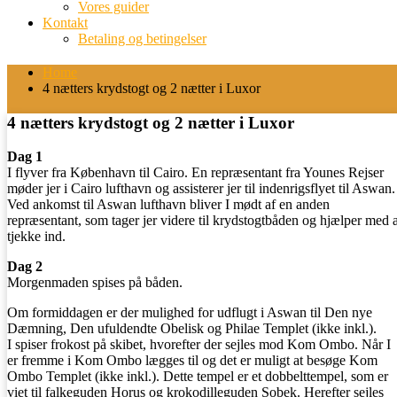
Vores guider
Kontakt
Betaling og betingelser
Home
4 nætters krydstogt og 2 nætter i Luxor
4 nætters krydstogt og 2 nætter i Luxor
Dag 1
I flyver fra København til Cairo. En repræsentant fra Younes Rejser
møder jer i Cairo lufthavn og assisterer jer til indenrigsflyet til Aswan.
Ved ankomst til Aswan lufthavn bliver I mødt af en anden
repræsentant, som tager jer videre til krydstogtbåden og hjælper med a
tjekke ind.
Dag 2
Morgenmaden spises på båden.
Om formiddagen er der mulighed for udflugt i Aswan til Den nye
Dæmning, Den ufuldendte Obelisk og Philae Templet (ikke inkl.).
I spiser frokost på skibet, hvorefter der sejles mod Kom Ombo. Når I
er fremme i Kom Ombo lægges til og det er muligt at besøge Kom
Ombo Templet (ikke inkl.). Dette tempel er et dobbelttempel, som er
viet til falkeguden Horus og krokodilleguden Sobek. Herefter sejles