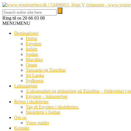
Ring til os
20 66 03 08
MENU
MENU
Destinationer
Dubai
Egypten
Indien
Jordan
Marokko
Oman
Tanzania og Zanzibar
Sri Lanka
Sydkorea
Luksusrejser
:Luksussafari og afslapning på Zanzibar – Oplevelser i t
Egypten – luksusrejser
Rejser i skoleferier
Tag til Egypten i skoleferien.
Skoleferie i Jordan
Om os
Vores guider
Kontakt