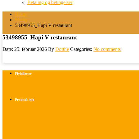
Betaling og betingelser
Home
Medie
53498955_Hapi V restaurant
53498955_Hapi V restaurant
Date: 25. februar 2026
By
Dorthe
Categories:
No comments
Flybilletter
Find info om køb af flybilletter her
Praktisk info
Betalings- og afbestillingsbetingelser
Praktisk rejseinfo
Om os