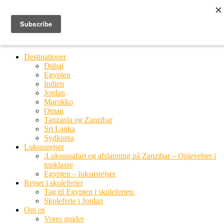
Ring til os
20 66 03 08
MENU
MENU
Destinationer
Dubai
Egypten
Indien
Jordan
Marokko
Oman
Tanzania og Zanzibar
Sri Lanka
Sydkorea
Luksusrejser
:Luksussafari og afslapning på Zanzibar – Oplevelser i
topklasse
Egypten – luksusrejser
Rejser i skoleferier
Tag til Egypten i skoleferien.
Skoleferie i Jordan
Om os
Vores guider