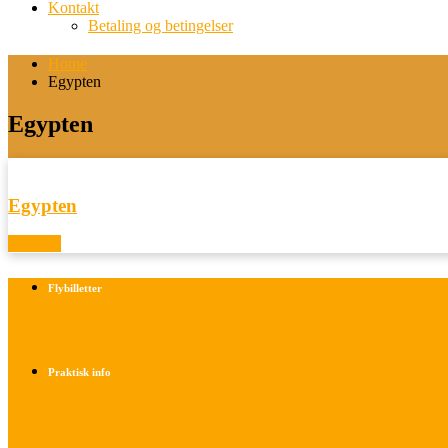
Kontakt
Betaling og betingelser
Home
Egypten
Egypten
Egypten
View all
Flybilletter
Find info om køb af flybilletter her
Praktisk info
Betalings- og afbestillingsbetingelser
Praktisk rejseinfo