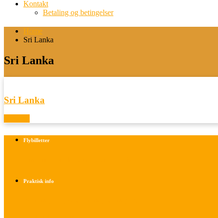
Kontakt
Betaling og betingelser
Home
Sri Lanka
Sri Lanka
Sri Lanka
View all
Flybilletter
Find info om køb af flybilletter her
Praktisk info
Betalings- og afbestillingsbetingelser
Praktisk rejseinfo