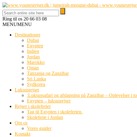
Ring til os
20 66 03 08
MENU
MENU
Destinationer
Dubai
Egypten
Indien
Jordan
Marokko
Oman
Tanzania og Zanzibar
Sri Lanka
Sydkorea
Luksusrejser
:Luksussafari og afslapning på Zanzibar – Oplevelser i t
Egypten – luksusrejser
Rejser i skoleferier
Tag til Egypten i skoleferien.
Skoleferie i Jordan
Om os
Vores guider
Kontakt