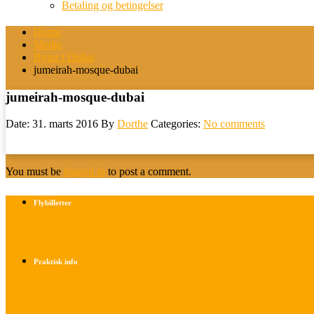
Betaling og betingelser
Home
Medie
Bytur i Dubai
jumeirah-mosque-dubai
jumeirah-mosque-dubai
Date: 31. marts 2016
By
Dorthe
Categories:
No comments
You must be
logged in
to post a comment.
Flybilletter
Find info om køb af flybilletter her
Praktisk info
Betalings- og afbestillingsbetingelser
Praktisk rejseinfo