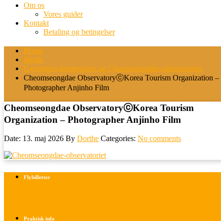
Om os
Vores guider
Kontakt
Betaling og betingelser
Home
Medie
Gyeongjus kongegrave og Cheomseongdae-observatoriet
Cheomseongdae ObservatoryⓒKorea Tourism Organization –
Photographer Anjinho Film
Cheomseongdae ObservatoryⓒKorea Tourism
Organization – Photographer Anjinho Film
Date: 13. maj 2026
By
Dorthe
Categories:
No comments
Flybilletter
Find info om køb af flybilletter her
Praktisk info