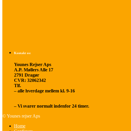
Betalings- og afbestillingsbetingelser
Praktisk rejseinfo
Om os
Kontakt os:
Younes Rejser Aps
A.P. Møllers Alle 17
2791 Dragør
CVR: 32062342
Tlf.
20 66 03 08
– alle hverdage mellem kl. 9-16
younesrejser@younesrejser.dk
– Vi svarer normalt indenfor 24 timer.
© Younes rejser Aps
Home