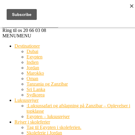
Ring til os
20 66 03 08
MENU
MENU
Destinationer
Dubai
Egypten
Indien
Jordan
Marokko
Oman
Tanzania og Zanzibar
Sri Lanka
Sydkorea
Luksusrejser
:Luksussafari og afslapning på Zanzibar – Oplevelser i
topklasse
Egypten – luksusrejser
Rejser i skoleferier
Tag til Egypten i skoleferien.
Skoleferie i Jordan