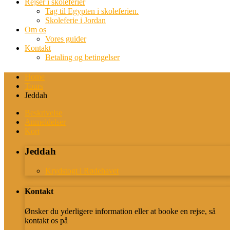
Rejser i skoleferier
Tag til Egypten i skoleferien.
Skoleferie i Jordan
Om os
Vores guider
Kontakt
Betaling og betingelser
Home
Tours
Jeddah
Beskrivelse
Anmeldelser
Kort
Jeddah
Krydstogt i Rødehavet
Kontakt
Ønsker du yderligere information eller at booke en rejse, så
kontakt os på