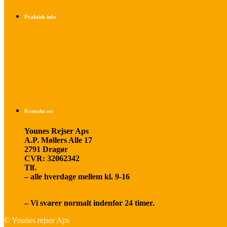
Praktisk info
Betalings- og afbestillingsbetingelser
Praktisk rejseinfo
Om os
Kontakt os:
Younes Rejser Aps
A.P. Møllers Alle 17
2791 Dragør
CVR: 32062342
Tlf.
20 66 03 08
– alle hverdage mellem kl. 9-16
younesrejser@younesrejser.dk
– Vi svarer normalt indenfor 24 timer.
© Younes rejser Aps