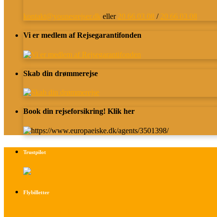
kontakt@younesrejser.dk
eller
20 66 03 08
/
20 66 03 08
Vi er medlem af Rejsegarantifonden
Skab din drømmerejse
Book din rejseforsikring! Klik her
Trustpilot
Flybilletter
Find info om køb af flybilletter her