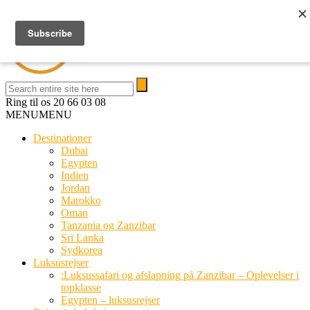
Ring til os
20 66 03 08
MENU
MENU
Destinationer
Dubai
Egypten
Indien
Jordan
Marokko
Oman
Tanzania og Zanzibar
Sri Lanka
Sydkorea
Luksusrejser
:Luksussafari og afslapning på Zanzibar – Oplevelser i
topklasse
Egypten – luksusrejser